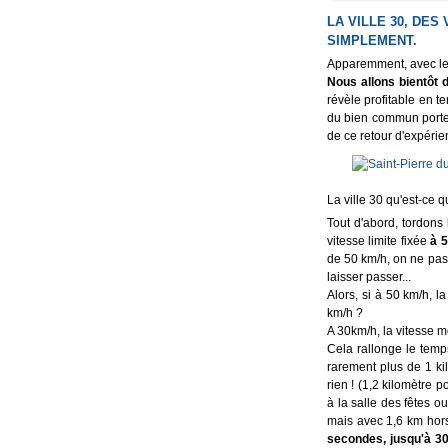
LA VILLE 30, DES
SIMPLEMENT.
Apparemment, avec les 
Nous allons bientôt d
révèle profitable en te
du bien commun porte 
de ce retour d'expérie
La ville 30 qu'est-ce qu
Tout d'abord, tordons 
vitesse limite fixée
à 5
de 50 km/h, on ne passe
laisser passer...
Alors, si à 50 km/h, 
km/h ?
A 30km/h, la vitesse 
Cela rallonge le temp
rarement plus de 1 kil
rien ! (1,2 kilomètre 
à la salle des fêtes o
mais avec 1,6 km hors
secondes, jusqu'à 30 