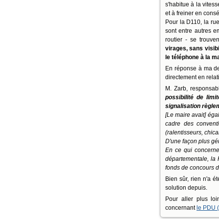
s'habitue à la vites
et à freiner en con
Pour la D110, la rue
sont entre autres em
routier - se trouve
virages, sans visibi
le téléphone à la m
En réponse à ma de
directement en relat
M. Zarb, responsab
possibilité de lim
signalisation règle
[Le maire avait] ég
cadre des convent
(ralentisseurs, chic
D'une façon plus gén
En ce qui concerne 
départementale, la 
fonds de concours de
Bien sûr, rien n'a ét
solution depuis.
Pour aller plus lo
concernant
le PDU 