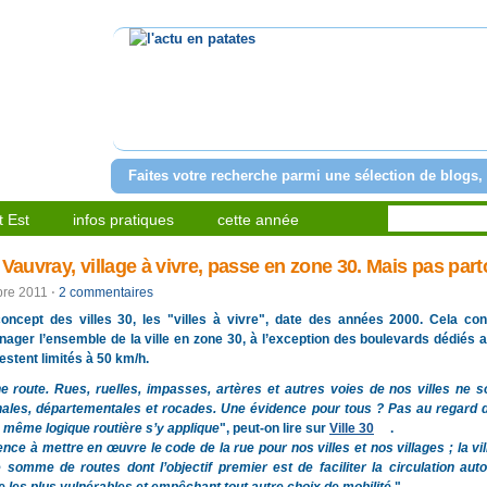
l'actu en patates
Faites votre recherche parmi une sélection de blogs, 
 Est
infos pratiques
cette année
 Vauvray, village à vivre, passe en zone 30. Mais pas part
bre 2011
⋅
2 commentaires
oncept des villes 30, les "villes à vivre", date des années 2000. Cela con
ager l’ensemble de la ville en zone 30, à l’exception des boulevards dédiés a
restent limités à 50 km/h.
e route. Rues, ruelles, impasses, artères et autres voies de nos villes ne s
nales, départementales et rocades. Une évidence pour tous ? Pas au regard 
a même logique routière s’y applique
", peut-on lire sur
Ville 30
.
gence à mettre en œuvre le code de la rue pour nos villes et nos villages ; la vil
 somme de routes dont l’objectif premier est de faciliter la circulation auto