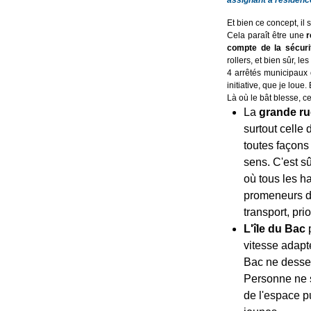
assignant à résidence
Et bien ce concept, il 
Cela paraît être une
r
compte de la sécuri
rollers, et bien sûr, l
4 arrêtés municipaux 
initiative, que je loue. 
Là où le bât blesse, c
La
grande ru
surtout celle 
toutes façons
sens. C'est sû
où tous les ha
promeneurs do
transport, pri
L'île du Bac
p
vitesse adapté
Bac ne desser
Personne ne s
de l'espace pu