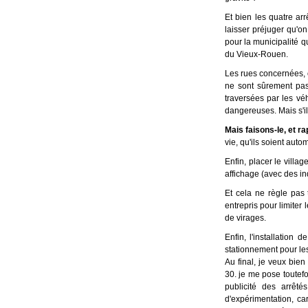
Et bien les quatre ar
laisser préjuger qu'o
pour la municipalité q
du Vieux-Rouen.
Les rues concernées, o
ne sont sûrement pas
traversées par les vé
dangereuses. Mais s'il
Mais faisons-le, et r
vie, qu'ils soient auto
Enfin, placer le vill
affichage (avec des in
Et cela ne règle pas
entrepris pour limiter
de virages.
Enfin, l'installatio
stationnement pour les
Au final, je veux bien 
30. je me pose toutefo
publicité des arrêté
d'expérimentation, car