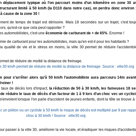
un déplacement typique où l’on parcourt moins d’un kilomètre en zone 30 a
structurant limité à 50 km/h (la D110 dans notre cas), on perdra donc environ
 cause de la zone 30 !
ement de temps de trajet est dérisoire. Mais 18 secondes sur un trajet, c'est tou
ors, qu'est-ce que cela peut rapporter ?
les automobilistes, c'est une
économie de carburant de + de 65%
. Enorme !
omie de carburant pour les automobilistes, mais qu'en est-il pour les habitants ?
la qualité de vie et le stress en moins, la ville 30 permet de réduire l'accidento
ermet de réduire de moitié la distance de freinage.
3m pour s’arrêter alors qu’à 50 km/h l’automobiliste aura parcouru 14m ava
reiner !
e taux de décès lors d'impact,
la réduction de 50 à 30 km/h, les fameuses 18 s
de réduire le taux de décès d'un facteur de 1 à 9 lors d'un choc vec un cyclis
s s'envolent lorsque l'on parle d'accident de jeunes enfants, dont la tête se trouve à
ur passer à la ville 30, améliorer la vie locale, et éradiquer les risques d'accidents,