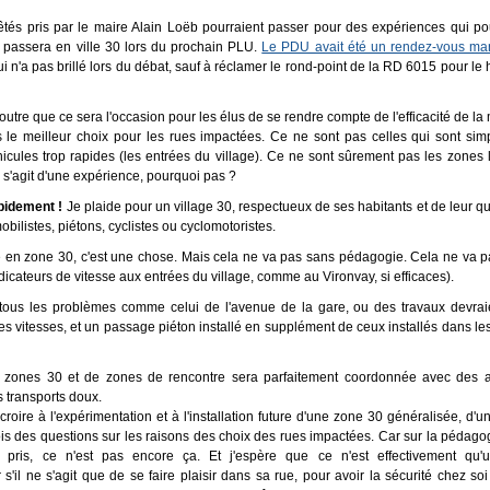
rêtés pris par le maire Alain Loëb pourraient passer pour des expériences qui po
n passera en ville 30 lors du prochain PLU.
Le PDU avait été un rendez-vous m
ui n'a pas brillé lors du débat, sauf à réclamer le rond-point de la RD 6015 pour l
utre que ce sera l'occasion pour les élus de se rendre compte de l'efficacité de la
 le meilleur choix pour les rues impactées. Ce ne sont pas celles qui sont si
hicules trop rapides (les entrées du village). Ce ne sont sûrement pas les zones 
 s'agit d'une expérience, pourquoi pas ?
apidement !
Je plaide pour un village 30, respectueux de ses habitants et de leur qu
mobilistes, piétons, cyclistes ou cyclomotoristes.
age en zone 30, c'est une chose. Mais cela ne va pas sans pédagogie. Cela ne va 
dicateurs de vitesse aux entrées du village, comme au Vironvay, si efficaces).
 tous les problèmes comme celui de l'avenue de la gare, ou des travaux devrai
 les vitesses, et un passage piéton installé en supplément de ceux installés dans les
n de zones 30 et de zones de rencontre sera parfaitement coordonnée avec des 
 transports doux.
croire à l'expérimentation et à l'installation future d'une zone 30 généralisée, d'un
is des questions sur les raisons des choix des rues impactées. Car sur la pédagog
s pris, ce n'est pas encore ça. Et j'espère que ce n'est effectivement qu'u
 s'il ne s'agit que de se faire plaisir dans sa rue, pour avoir la sécurité chez soi