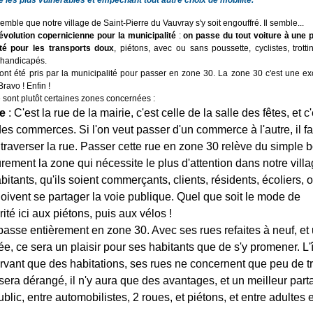
 les plus vulnérables et empêchant tout autre choix de mobilité.
"
semble que notre village de Saint-Pierre du Vauvray s'y soit engouffré. Il semble...
évolution copernicienne pour la municipalité
:
on passe du tout voiture à une 
té pour les transports doux
, piétons, avec ou sans poussette, cyclistes, trotti
es handicapés.
ont été pris par la municipalité pour passer en zone 30. La zone 30 c'est une ex
Bravo ! Enfin !
e sont plutôt certaines zones concernées :
e
: C'est la rue de la mairie, c'est celle de la salle des fêtes, et c'
des commerces. Si l'on veut passer d'un commerce à l'autre, il f
 traverser la rue. Passer cette rue en zone 30 relève du simple 
rement la zone qui nécessite le plus d'attention dans notre villa
bitants, qu'ils soient commerçants, clients, résidents, écoliers, 
ivent se partager la voie publique. Quel que soit le mode de
orité ici aux piétons, puis aux vélos !
asse entièrement en zone 30. Avec ses rues refaites à neuf, et
e, ce sera un plaisir pour ses habitants que de s'y promener. L'
vant que des habitations, ses rues ne concernent que peu de tr
era dérangé, il n'y aura que des avantages, et un meilleur part
blic, entre automobilistes, 2 roues, et piétons, et entre adultes e