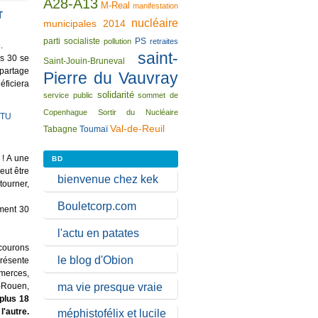
A28-A13
M-Real
manifestation
T
nucléaire
municipales 2014
parti socialiste
PS
pollution
retraites
.
saint-
es 30 se
Saint-Jouin-Bruneval
 partage
Pierre du Vauvray
éficiera
solidarité
service public
sommet de
Copenhague
Sortir du Nucléaire
Val-de-Reuil
Tabagne
Toumaï
 ! A une
BD
peut être
bienvenue chez kek
tourner,
Bouletcorp.com
ement 30
l'actu en patates
rcourons
le blog d'Obion
présente
mmerces,
ma vie presque vraie
x-Rouen,
 plus 18
l'autre.
méphistofélix et lucile