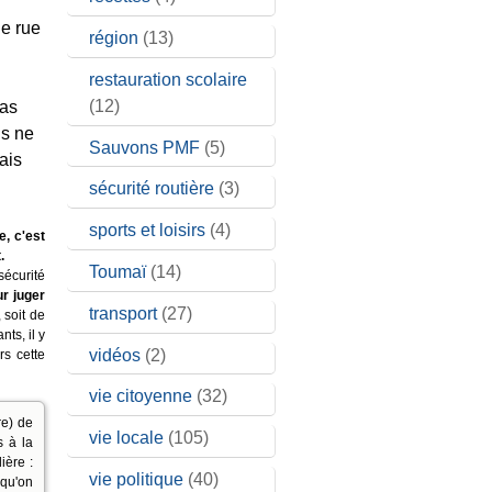
ne rue
région
(13)
restauration scolaire
(12)
pas
ns ne
Sauvons PMF
(5)
ais
sécurité routière
(3)
sports et loisirs
(4)
, c'est
.
Toumaï
(14)
sécurité
ur juger
transport
(27)
, soit de
ts, il y
vidéos
(2)
rs cette
vie citoyenne
(32)
re) de
vie locale
(105)
s à la
ière :
vie politique
(40)
i qu'on