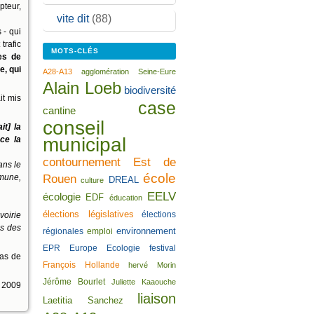
pteur,
vite dit
(88)
 - qui
trafic
MOTS-CLÉS
es de
e, qui
A28-A13
agglomération Seine-Eure
Alain Loeb
biodiversité
it mis
case
cantine
conseil
ait] la
municipal
ace la
contournement Est de
ans le
école
Rouen
mune,
DREAL
culture
EELV
écologie
EDF
éducation
élections législatives
élections
voirie
ns des
environnement
régionales
emploi
EPR
Europe Ecologie
festival
pas de
François Hollande
hervé Morin
Jérôme Bourlet
Juliette Kaaouche
 2009
liaison
Laetitia Sanchez