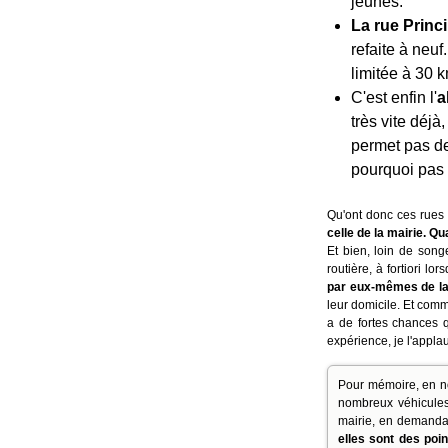
jeunes.
La rue Princ
refaite à neuf
limitée à 30 k
C'est enfin l'
a
très vite déjà,
permet pas de 
pourquoi pas :
Qu'ont donc ces rues
celle de la mairie. Qu
Et bien, loin de song
routière, à fortiori lor
par eux-mêmes de la 
leur domicile. Et comm
a de fortes chances q
expérience, je l'appla
Pour mémoire, en no
nombreux véhicules 
mairie, en demandant
elles sont des poin