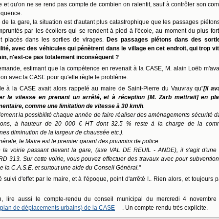
se et qu'on ne se rend pas compte de combien on ralentit, sauf à contrôler son com
séquence.
 de la gare, la situation est d'autant plus catastrophique que les passages piétons
pruntés par les écoliers qui se rendent à pied à l'école, au moment du plus fort 
nt placés dans les sorties de virages.
Des passages piétons dans des sorti
lité, avec des véhicules qui pénètrent dans le village en cet endroit, qui trop vit
ain, n'est-ce pas totalement inconséquent ?
mande, estimant que la compétence en revenait à la CASE, M. alain Loëb m'ava
ion avec la CASE pour qu'elle règle le problème.
le à la CASE avait alors rappelé au maire de Saint-Pierre du Vauvray qu"
[il av
iter la vitesse en prenant un arrêté, et à réception [M. Zarb mettrait] en pl
mentaire, comme une limitation de vitesse à 30 km/h
.
alement la possibilité chaque année de faire réaliser des aménagements sécurité d
ions, à hauteur de 20 000 € HT dont 32.5 % reste à la charge de la com
anes diminution de la largeur de chaussée etc.).
érale, le Maire est le premier garant des pouvoirs de police.
la voirie passant devant la gare, (axe VAL DE REUIL - ANDE), il s'agit d'une 
RD 313. Sur cette voirie, vous pouvez effectuer des travaux avec pour subventio
 la C.A.S.E. et surtout une aide du Conseil Général.
"
é suivi d'effet par le maire, et à l'époque, point d'arrêté !.. Rien alors, et toujours 
in, lire aussi le compte-rendu du conseil municipal du mercredi 4 novembre
(plan de déplacements urbains) de la CASE
. Un compte-rendu très explicite.