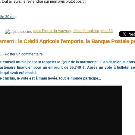
tout ailleurs, je reviendrai sur mon avis plutôt positif.
ille 30.org
saint-Pierre du Vauvray
,
sécurité routière
,
ville 30
ement : le Crédit Agricole l’emporte, la Banque Postale p
11
⋅
Poster un commentaire
e conseil municipal peut rappeler le "jour de la marmotte". L'an dernier, le conse
artenaire financier pour un emprunt de 55.740 €.
Après un vote à bulletin se
e qui avait été choisi.
chichis, le vote est à main levée, tout le monde participe...