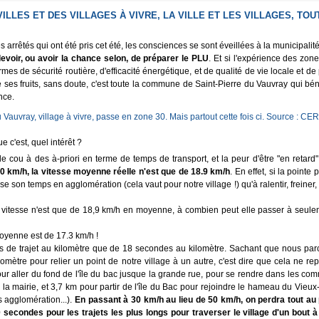
 VILLES ET DES VILLAGES À VIVRE, LA VILLE ET LES VILLAGES, TOU
arrêtés qui ont été pris cet été, les consciences se sont éveillées à la municipalité
evoir, ou avoir la chance selon, de préparer le PLU
. Et si l'expérience des zon
rmes de sécurité routière, d'efficacité énergétique, et de qualité de vie locale et de
ses fruits, sans doute, c'est toute la commune de Saint-Pierre du Vauvray qui bén
nce.
e c'est, quel intérêt ?
le cou à des à-priori en terme de temps de transport, et la peur d'être "en retard"
0 km/h, la vitesse moyenne réelle n'est que de 18.9 km/h
. En effet, si la pointe 
 son temps en agglomération (cela vaut pour notre village !) qu'à ralentir, freiner, 
la vitesse n'est que de 18,9 km/h en moyenne, à combien peut elle passer à seul
moyenne est de 17.3 km/h !
s de trajet au kilomètre que de 18 secondes au kilomètre. Sachant que nous pa
omètre pour relier un point de notre village à un autre, c'est dire que cela ne re
pour aller du fond de l'île du bac jusque la grande rue, pour se rendre dans les co
u la mairie, et 3,7 km pour partir de l'île du Bac pour rejoindre le hameau du Vieu
 agglomération...).
En passant à 30 km/h au lieu de 50 km/h, on perdra tout au
secondes pour les trajets les plus longs pour traverser le village d'un bout à 