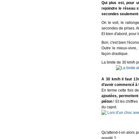
Qui plus est, pour 
rejoindre le réseau 
secondes seulement à
On le voit, le rallong
secondes de prises. Al
Et bien d'abord, pour 
Bon, c'est bien l'écon
Outre le mieux-vivre, 
façon drastique.
La limite de 30 km/h p
A 30 km/h il faut 1
d’avoir commencé à f
En terme cette fois d
ajoutées, permettent 
piéton
! Et les chiffre
du capot.
Qu'attend-t-on alors po
gravité ?