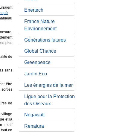
urraient
Enertech
anqué
e hameau
France Nature
Environnement
 mesure,
mplement
Générations futures
les plus
Global Chance
alité de
Greenpeace
pas sans
Jardin Eco
ent être
Les énergies de la mer
 sorties
Ligue pour la Protection
des Oiseaux
aires de
 village
Negawatt
ie et la
n motif
Renatura
 tout en