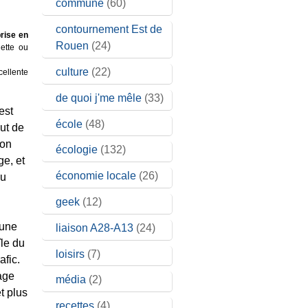
commune
(60)
contournement Est de
prise en
Rouen
(24)
nette ou
culture
(22)
cellente
de quoi j'me mêle
(33)
est
école
(48)
aut de
bon
écologie
(132)
ge, et
économie locale
(26)
ou
geek
(12)
 une
liaison A28-A13
(24)
île du
loisirs
(7)
afic.
age
média
(2)
t plus
recettes
(4)