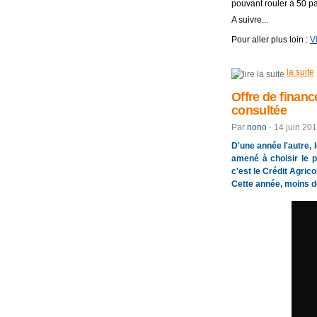
pouvant rouler à 50 par
A suivre...
Pour aller plus loin :
V
la suite
Offre de financ
consultée
Par
nono
⋅
14 juin 20
D'une année l'autre, l
amené à choisir le p
c'est le Crédit Agricol
Cette année, moins de 