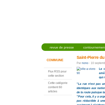
revue de presse
contournement
Saint-Pierre du
COMMUNE
Par
nono
⋅
10 septem
Le c
Flux RSS pour
amén
cette section
qui 
Cette catégorie
"
La rue n’est pas un
contient 60
identiques aux natio
articles
de la route puisque l
"
Pour cela, il y a ur
pas réductible à une