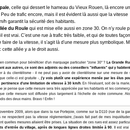
ipale
, celle qui dessert le hameau du Vieux Rouen, là encore u
. Peu de trafic encore, mais il est évident là aussi que la vitesse
m/h garantit la sécurité des habitants.
llée du Roule
qui est mise elle aussi en zone 30. On n'y roule 
 il est vrai. C'est une rue à trafic très faible, et qui de toutes faço
faire de la vitesse, il s'agit là d'une mesure plus symbolique. M
 cette allée y a le droit aussi.
 en commun pour bénéficier d'un marquage particulier "zone 30" ?
La Grande Rue
ant aux autres, ce sont des adjoints ou des conseillers "influents" qui y habitent
er à du clientélisme - il ne peut pas y avoir de clientélisme sur une mesure de 
sque celle-ci est gratuite -,
j'y vois plutôt une expérience menée par les élus po
pertinence d'une limitation de vitesse à 30 km/h
. En l'évaluant, soit de la marie
e je pense que cette mesure sera très appréciée par les habitants et les commerçan
ue cette mesure soit diffusée plus largement à l'échelle de notre commune. Alo
udis des deux mains. Bravo ! Enfin !
vembre 2009, alors que dans la rue Portejoie, comme sur la D110 (rue de la ga
ne respectent pas la vitesse réglementaire, j'avais fait part de mes inquiétude
 quelles mesures allaient être prises. La situation de ces rues est assez particul
ts d'entrée du village, après de longues lignes droites limitée à 90
. Il est vra