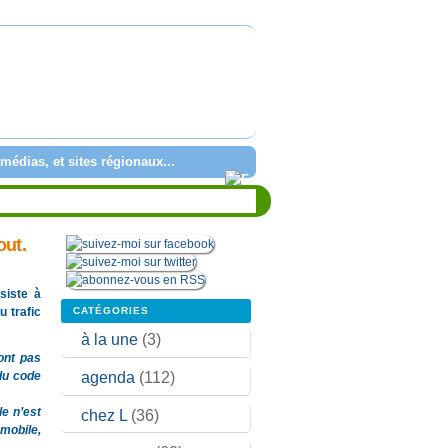
médias, et sites régionaux...
out.
siste à
CATÉGORIES
u trafic
à la une
(3)
ont pas
agenda
(112)
du code
le n’est
chez L
(36)
mobile,