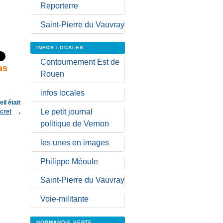
Reporterre
Saint-Pierre du Vauvray
INFOS LOCALES
Contournement Est de
as
Rouen
infos locales
il était
Le petit journal
cret
,
politique de Vernon
les unes en images
Philippe Méoule
Saint-Pierre du Vauvray
Voie-militante
NORMANDIE VERTE