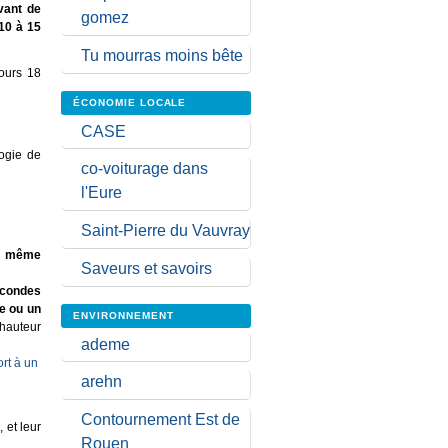
vant de
gomez
 10 à 15
Tu mourras moins bête
jours 18
ÉCONOMIE LOCALE
CASE
logie de
co-voiturage dans
l'Eure
Saint-Pierre du Vauvray
nt même
Saveurs et savoirs
econdes
te ou un
ENVIRONNEMENT
 hauteur
ademe
arehn
Contournement Est de
 et leur
Rouen