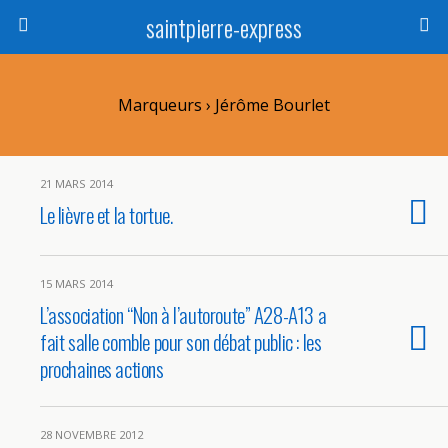
saintpierre-express
Marqueurs › Jérôme Bourlet
21 MARS 2014
Le lièvre et la tortue.
15 MARS 2014
L’association “Non à l’autoroute” A28-A13 a
fait salle comble pour son débat public : les
prochaines actions
28 NOVEMBRE 2012