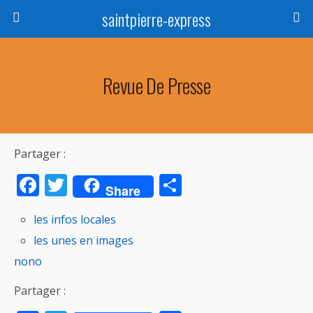
saintpierre-express
Revue De Presse
Partager :
F
T
P
Share
ac
w
ar
les infos locales
e
itt
ta
les unes en images
b
er
g
nono
o
er
o
Partager :