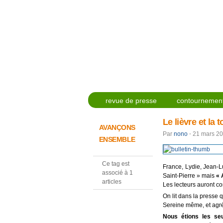
revue de presse
contournement
Le lièvre et la t
AVANÇONS
Par
nono
⋅
21 mars 2
ENSEMBLE
Ce tag est
France, Lydie, Jean-L
associé à 1
Saint-Pierre » mais
« 
articles
Les lecteurs auront c
On lit dans la presse 
Sereine même, et agr
Nous étions les seu