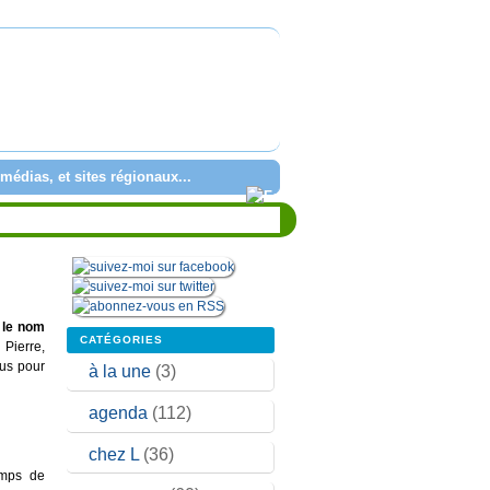
médias, et sites régionaux...
:
le nom
CATÉGORIES
 Pierre,
ous pour
à la une
(3)
agenda
(112)
chez L
(36)
emps de