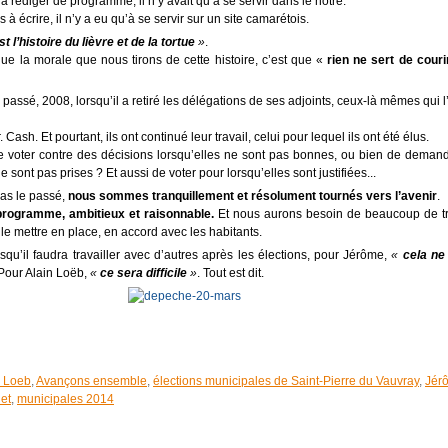
à rédiger de programme, il n’y avait qu’à se servir dans le nôtre.
 écrire, il n’y a eu qu’à se servir sur un site camarétois.
st l’histoire du lièvre et de la tortue
»
.
ue la morale que nous tirons de cette histoire, c’est que «
rien ne sert de courir,
 passé, 2008, lorsqu’il a retiré les délégations de ses adjoints, ceux-là mêmes qui l
. Cash. Et pourtant, ils ont continué leur travail, celui pour lequel ils ont été élus.
e voter contre des décisions lorsqu’elles ne sont pas bonnes, ou bien de deman
e sont pas prises ? Et aussi de voter pour lorsqu’elles sont justifiées...
as le passé,
nous sommes tranquillement et résolument tournés vers l’avenir
.
programme, ambitieux et raisonnable.
Et nous aurons besoin de beaucoup de tr
le mettre en place, en accord avec les habitants.
squ’il faudra travailler avec d’autres après les élections, pour Jérôme,
«
cela ne
 Pour Alain Loëb,
«
ce sera difficile
»
. Tout est dit.
n Loeb
,
Avançons ensemble
,
élections municipales de Saint-Pierre du Vauvray
,
Jér
et
,
municipales 2014