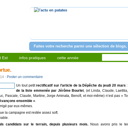
l'actu en patates
Faites votre recherche parmi une sélection de blogs, 
 Est
infos pratiques
cette année
ortue.
014
⋅
Poster un commentaire
Un tout petit
rectificatif sur l’article de la Dépêche du jeudi 20 mars
de la liste emmenée par Jérôme Bourlet
, (et Linda, Claude, Laetitia,
uc, Pascale, Claude, Martine, Jorge Aminata, Benoît, et moi-même) n’est pas « T
Avançons ensemble »
.
orrigé par eux-mêmes.
que la campagne est restée assez soft.
éable.
ls candidats sur le terrain, depuis plusieurs mois.
Nous avons pris le t