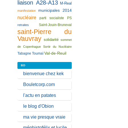
liaison A28-A13
M-Real
municipales 2014
manifestation
nucléaire
parti socialiste
PS
Saint-Jouin-Bruneval
retraites
saint-Pierre du
Vauvray
solidarité
sommet
de Copenhague
Sortir du Nucléaire
Val-de-Reuil
Tabagne
Toumaï
BD
bienvenue chez kek
Bouletcorp.com
l'actu en patates
le blog d'Obion
ma vie presque vraie
méphistofélix et lucile