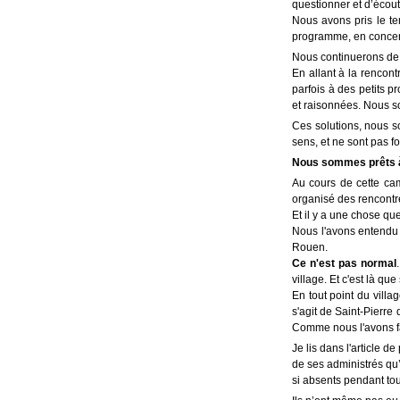
questionner et d’écout
Nous avons pris le te
programme, en concerta
Nous continuerons de v
En allant à la rencon
parfois à des petits 
et raisonnées. Nous s
Ces solutions, nous s
sens, et ne sont pas 
Nous sommes prêts à 
Au cours de cette ca
organisé des rencontr
Et il y a une chose qu
Nous l'avons entendu 
Rouen.
Ce n'est pas normal
village. Et c'est là que
En tout point du villa
s'agit de Saint-Pierre 
Comme nous l'avons f
Je lis dans l'article 
de ses administrés qu’i
si absents pendant tou