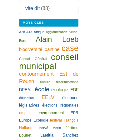
vite dit
(88)
MOTS-CLÉS
A28-A13
Afrique
agglomération Seine-
Alain Loeb
Eure
case
biodiversité
cantine
conseil
Conseil Général
municipal
contournement Est de
Rouen
culture
discriminations
école
écologie
DREAL
EDF
EELV
élections
éducation
législatives
élections régionales
environnement
emploi
EPR
Europe Ecologie
festival
François
Hollande
Jérôme
hervé Morin
Laetitia Sanchez
Bourlet