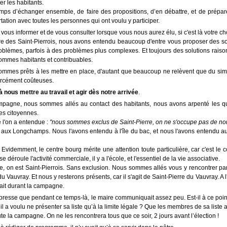
er les habitants.
mps d’échanger ensemble, de faire des propositions, d’en débattre, et de prépar
tion avec toutes les personnes qui ont voulu y participer.
ous informer et de vous consulter lorsque vous nous aurez élu, si c'est là votre ch
tre des Saint-Pierrois, nous avons entendu beaucoup d'entre vous proposer des so
problèmes, parfois à des problèmes plus complexes. Et toujours des solutions rais
ommes habitants et contribuables.
ommes prêts à les mettre en place, d'autant que beaucoup ne relèvent que du si
forcément coûteuses.
nous mettre au travail et agir dès notre arrivée
.
mpagne, nous sommes allés au contact des habitants, nous avons arpenté les qu
es citoyennes.
e l'on a entendue :
"nous sommes exclus de Saint-Pierre, on ne s'occupe pas de no
aux Longchamps. Nous l'avons entendu à l'île du bac, et nous l'avons entendu a
. Evidemment, le centre bourg mérite une attention toute particulière, car c'est le 
 se déroule l'activité commerciale, il y a l'école, et l'essentiel de la vie associative.
ge, on est Saint-Pierrois. Sans exclusion. Nous sommes allés vous y rencontrer par
du Vauvray. Et nous y resterons présents, car il s'agit de Saint-Pierre du Vauvray. A l
ait durant la campagne.
de presse que pendant ce temps-là, le maire communiquait assez peu. Est-il à ce poi
l a voulu ne présenter sa liste qu’à la limite légale ? Que les membres de sa liste a
te la campagne. On ne les rencontrera tous que ce soir, 2 jours avant l’élection !