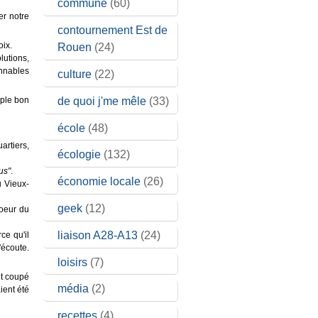
commune
(60)
er notre
contournement Est de
oix.
Rouen
(24)
lutions,
onnables
culture
(22)
de quoi j'me mêle
(33)
mple bon
école
(48)
artiers,
écologie
(132)
us"
.
économie locale
(26)
u Vieux-
geek
(12)
coeur du
liaison A28-A13
(24)
ce qu'il
'écoute.
loisirs
(7)
nt coupé
média
(2)
ient été
recettes
(4)