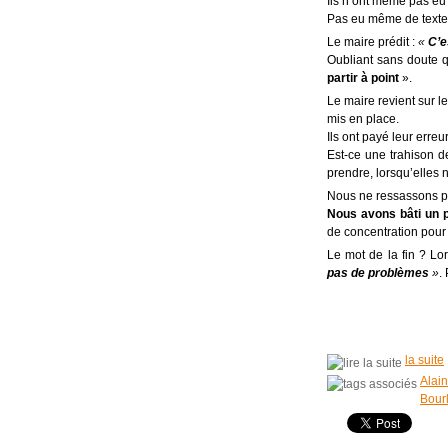
Ils n’ont même pas eu 
Pas eu même de textes à
Le maire prédit :
«
C’e
Oubliant sans doute q
partir à point
».
Le maire revient sur le
mis en place.
Ils ont payé leur erreur
Est-ce une trahison d
prendre, lorsqu’elles n
Nous ne ressassons p
Nous avons bâti un 
de concentration pour 
Le mot de la fin ? Lor
pas de problèmes
»
.
la suite
Alai
Bourl