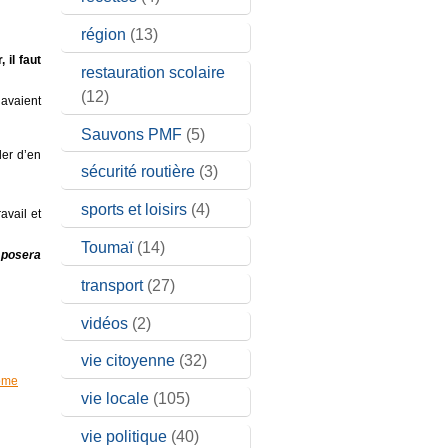
région
(13)
 il faut
restauration scolaire
(12)
’avaient
Sauvons PMF
(5)
der d’en
sécurité routière
(3)
sports et loisirs
(4)
avail et
Toumaï
(14)
 posera
transport
(27)
vidéos
(2)
vie citoyenne
(32)
ôme
vie locale
(105)
vie politique
(40)