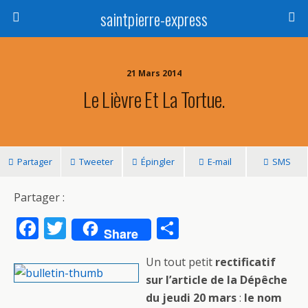
saintpierre-express
21 Mars 2014
Le Lièvre Et La Tortue.
Partager
Tweeter
Épingler
E-mail
SMS
Partager :
F
T
P
Share
ac
w
ar
Un tout petit
rectificatif
e
itt
ta
sur l’article de la Dépêche
b
er
g
du jeudi 20 mars
:
le nom