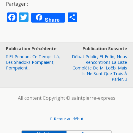
Partager :
F
T
P
Share
ac
w
ar
e
itt
ta
b
er
g
Publication Précédente
Publication Suivante
o
er
Et Pendant Ce Temps-Là,
Débat Public, Et Enfin, Nous
o
Les Shadoks Pompaient,
Rencontrons La Liste
Pompaient...
Complète De M. Loëb. Mais
k
Ils Ne Sont Que Trois À
Parler.
All content Copyright © saintpierre-express
Retour au début