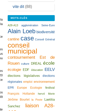
vite dit
(88)
MOTS-CLÉS
la
 la
A28-A13
agglomération Seine-Eure
Alain Loeb
biodiversité
case
ce
cantine
Conseil Général
conseil
municipal
es
lus
contournement Est de
ou
école
Rouen
DREAL
culture
EELV
écologie
EDF
éducation
es
20
élections législatives
élections
 ce
environnement
régionales
emploi
EPR
Europe Ecologie
festival
ps
François Hollande
hervé Morin
êt
Laetitia
Jérôme Bourlet
la Poste
liaison A28-
Sanchez
de