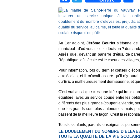
Au 1er adjoint,
Jérôme Bourlet
s’étonne de 
municipal : d’où venait cette décision ? demanda-t-
Après que, devant un parterre d’élus, de paren
République, où l’école est le coeur des villages, 
Pour information, lors du dernier conseil d’écol
aux écoles, et il m’avait assuré qu’il n’y aurai
qu’
Eric
a malheureusement démissionné, et que
C’est vrai aussi que c’est une idée qui trotte d
équilibré, avec un service coupé entre les peti
différents des plus grands (couper la viande, serv
que les grands sont plus autonomes, mais peut-ê
passent de la meilleure façon. C’est la responsa
Tous les enfants, parents, enseignants, personn
LE DOUBLEMENT DU NOMBRE D’ÉLÈVES 
TOUTE LA QUALITÉ DE LA VIE SCOLAIR