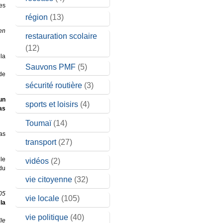
les
région
(13)
en
restauration scolaire
(12)
la
Sauvons PMF
(5)
de
sécurité routière
(3)
un
sports et loisirs
(4)
as
Toumaï
(14)
as
transport
(27)
lle
vidéos
(2)
du
vie citoyenne
(32)
05
vie locale
(105)
la
vie politique
(40)
lle