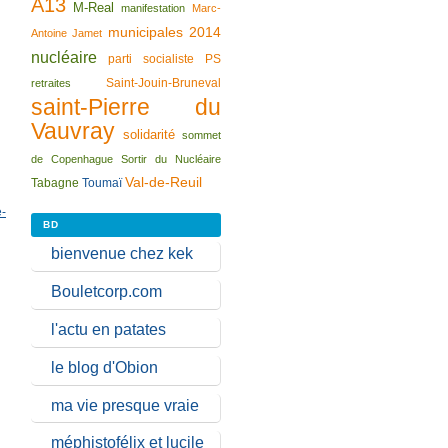
A13
M-Real
manifestation
Marc-
municipales 2014
Antoine Jamet
nucléaire
parti socialiste
PS
Saint-Jouin-Bruneval
retraites
saint-Pierre du
Vauvray
solidarité
sommet
de Copenhague
Sortir du Nucléaire
Val-de-Reuil
Tabagne
Toumaï
e-
BD
bienvenue chez kek
Bouletcorp.com
l'actu en patates
le blog d'Obion
ma vie presque vraie
méphistofélix et lucile