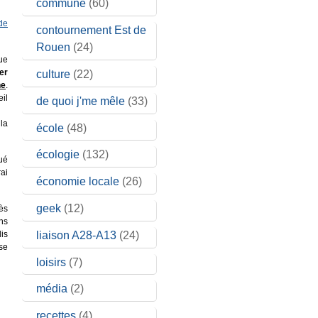
commune
(60)
 de
contournement Est de
Rouen
(24)
ue
er
culture
(22)
ne
.
il
de quoi j'me mêle
(33)
la
école
(48)
écologie
(132)
gué
rai
économie locale
(26)
geek
(12)
rès
ins
liaison A28-A13
(24)
dis
se
loisirs
(7)
média
(2)
recettes
(4)