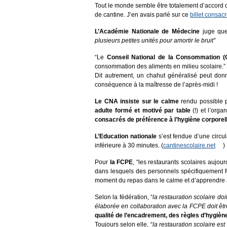
Tout le monde semble être totalement d’accord da
de cantine. J’en avais parlé sur ce
billet consac
L’Académie Nationale de Médecine
juge q
plusieurs petites unités pour amortir le bruit”
“Le
Conseil National de la Consommation 
consommation des aliments en milieu scolaire.”
Dit autrement, un chahut généralisé peut don
conséquence à la maîtresse de l’après-midi !
Le CNA insiste sur le calme
rendu possible p
adulte formé et motivé par table
(!) et l’orga
consacrés de préférence à l’hygiène corporell
L’Education nationale
s’est fendue d’une circu
inférieure à 30 minutes. (
cantinescolaire.net
)
Pour
la FCPE
, “les restaurants scolaires aujour
dans lesquels des personnels spécifiquement fo
moment du repas dans le calme et d’apprendre à
Selon la fédération, “
la restauration scolaire d
élaborée en collaboration avec la FCPE doit être
qualité de l’encadrement, des règles d’hygiè
Toujours selon elle, “
la restauration scolaire est