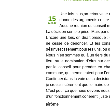
LES COMMENTAIRES SONT CLOS 
Sep 2010
Une fois plus,on retrouve le
15
donne des arguments contre.
21 h 29
Aucune réunion du conseil mu
La décision semble prise. Mais par q
Encore une fois, on dirait presque
ne cesse de dénoncer. Et les cons
désinvestissement pour les uns, ou d
Nous n’en sommes qu’à un tiers du m
lieu, ou la nomination d’élus sur de
par le conseil pour prendre en char
commune, qui permettraient pour l’en
Continuer dans la voie de la décision
je crois sincèrement que le maire d
C’est pour ça que nous devons nous m
d’un fonctionnement cohérent, juste e
jérôme