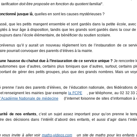
 tarification doit être proposée en fonction du quotient familial
“.
onctionné jusque là
, quelles en sont les causes mystérieuses ?
passé, que les petits mangent ensemble et sont gardés dans la petite école, avec 
adaptés à leur âge à disposition, tandis que les grands sont gardés dans la cour de
toujours dans l’école élémentaire, de bénéficier du soutien scolaire.
prévenus qu’il y aurait un nouveau règlement lors de l’instauration de ce servi
aire pourrait convoquer des parents d’élèves à la mairie.
 à une hausse du chahut due à l’instauration de ce service unique ?
Je rencontre l
 autonomes que d’autres, certains plus toniques que d’autres, surtout, certains p
important de gérer des petits groupes, plus que des grands nombres. Mais un voy
é prenne l’avis des parents d’élèves, de l’éducation nationale, des fédérations d
s et renseignent les mairies (par exemple
la FCPE
, par téléphone, au 02 32 33 
e l’Académie Nationale de médecine
(l’internet foisonne de sites d’information à
curité de nos enfants
, c’est un sujet assez important pour qu’on prenne le tem
re des décisions dans l’intérêt d’abord des enfants, et aussi d’agir dans l’intér
e vous invite à aller voir
maths-videos.com
un site de maths pour les enfants 