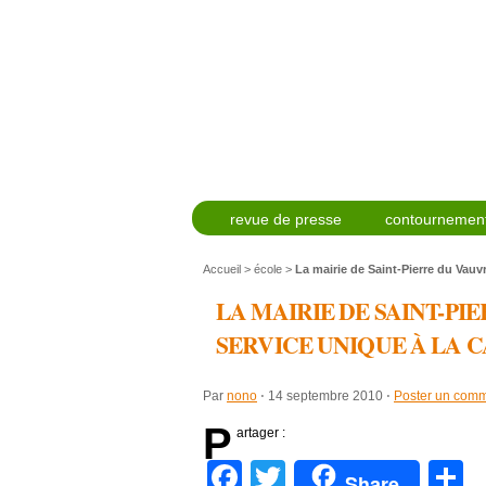
revue de presse
contournement
Accueil
>
école
>
La mairie de Saint-Pierre du Vauv
LA MAIRIE DE SAINT-P
SERVICE UNIQUE À LA 
Par
nono
⋅
14 septembre 2010
⋅
Poster un comm
P
artager :
Facebook
Twitter
P
Share