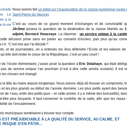
Nous avions fait
un billet sur l’inauguration de la classe numérique rurale
Saint-Pierre du Vauvray
.
C’est au cours de ce grand moment d’échanges et de convivialité q
Jérôme
posera la question de la destination de la classe libérée au
1
adjoint, Bernard Houssaye
. La réponse :
un service unique à la canti
cette décision prise sans en parler au conseils d’écoles, pas plus qu’au conse
il. “C’est moi qui l’ai décidé !”.
ts, et de journalistes, on a entendu les élus défendre l’Ecole et les valeurs de 
qu’elle doit rester le coeur de la République, c’est un peu court !
e de l’école élémentaire, j’avais posé la question à
Eric Delahaye
, qui était délé
t pas de service unique l’an prochain (c’est à dire cette année scolaire). Il est v
 les choses ont changé.
ans la tête du maire depuis longtemps. Nous avions déjà dû trouver un compromis, t
ts et les plus grands au début de l’année dernière. Les plus petits ayant des beso
ir de l’eau, enfin des petits quoi – et cette année, il y a même des tout-petits), tan
tre plus bruyants. Il faut conserver le contrôle de la salle, afin que les repas 
bilité de l’encadrement.
els municipaux semblaient y trouver leur compte.
EST PRÉJUDICIABLE À LA QUALITÉ DU SERVICE, AU CALME, ET
E RISQUE D’EN PÂTIR…