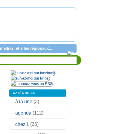
médias, et sites régionaux...
CATÉGORIES
à la une
(3)
agenda
(112)
chez L
(36)