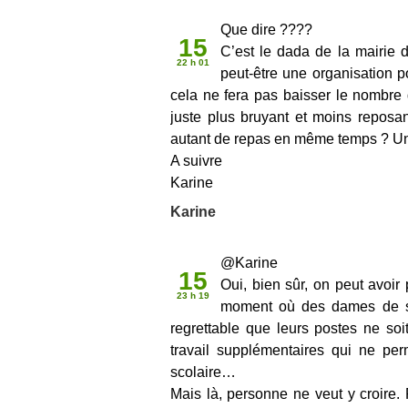
Sep 2010
Que dire ????
15
C’est le dada de la mairie d
22 h 01
peut-être une organisation p
cela ne fera pas baisser le nombre 
juste plus bruyant et moins reposan
autant de repas en même temps ? Une
A suivre
Karine
Karine
Sep 2010
@Karine
15
Oui, bien sûr, on peut avoir 
23 h 19
moment où des dames de servi
regrettable que leurs postes ne soi
travail supplémentaires qui ne perm
scolaire…
Mais là, personne ne veut y croire.