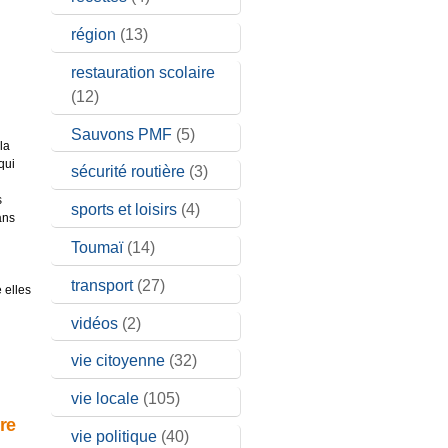
région
(13)
restauration scolaire
(12)
Sauvons PMF
(5)
la
qui
sécurité routière
(3)
s
sports et loisirs
(4)
ns
Toumaï
(14)
transport
(27)
 elles
vidéos
(2)
vie citoyenne
(32)
vie locale
(105)
re
vie politique
(40)