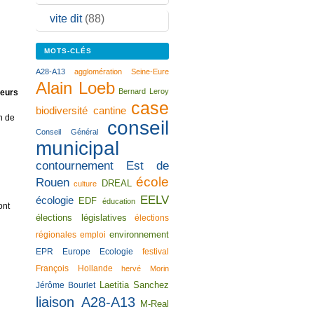
vite dit
(88)
MOTS-CLÉS
A28-A13
agglomération Seine-Eure
Alain Loeb
Bernard Leroy
leurs
case
biodiversité
cantine
n de
conseil
Conseil Général
municipal
contournement Est de
école
Rouen
DREAL
culture
EELV
écologie
EDF
éducation
ont
élections législatives
élections
environnement
régionales
emploi
EPR
Europe Ecologie
festival
François Hollande
hervé Morin
Laetitia Sanchez
Jérôme Bourlet
liaison A28-A13
M-Real