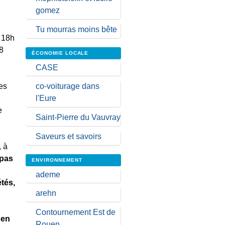
gomez
Tu mourras moins bête
à 18h
 8
ÉCONOMIE LOCALE
CASE
es
co-voiturage dans
l'Eure
e
Saint-Pierre du Vauvray
Saveurs et savoirs
, à
 pas
ENVIRONNEMENT
ademe
tés,
arehn
Contournement Est de
 en
Rouen