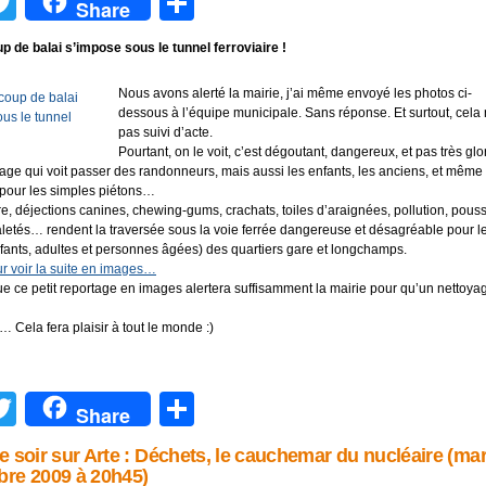
acebook
Twitter
Partager
Share
p de balai s’impose sous le tunnel ferroviaire !
Nous avons alerté la mairie, j’ai même envoyé les photos ci-
dessous à l’équipe municipale. Sans réponse. Et surtout, cela 
pas suivi d’acte.
Pourtant, on le voit, c’est dégoutant, dangereux, et pas très glor
lage qui voit passer des randonneurs, mais aussi les enfants, les anciens, et même
pour les simples piétons…
re, déjections canines, chewing-gums, crachats, toiles d’araignées, pollution, pous
aletés… rendent la traversée sous la voie ferrée dangereuse et désagréable pour l
fants, adultes et personnes âgées) des quartiers gare et longchamps.
our voir la suite en images…
e ce petit reportage en images alertera suffisamment la mairie pour qu’un nettoyag
… Cela fera plaisir à tout le monde :)
acebook
Twitter
Partager
Share
ce soir sur Arte : Déchets, le cauchemar du nucléaire (mar
bre 2009 à 20h45)