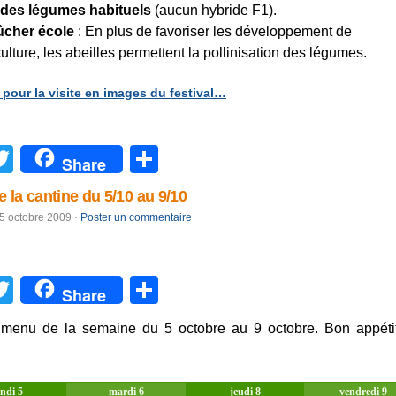
 des légumes habituels
(aucun hybride F1).
ûcher école
: En plus de favoriser les développement de
culture, les abeilles permettent la pollinisation des légumes.
 pour la visite en images du festival…
acebook
Twitter
Partager
Share
 la cantine du 5/10 au 9/10
5 octobre 2009
⋅
Poster un commentaire
acebook
Twitter
Partager
Share
e menu de la semaine du 5 octobre au 9 octobre. Bon appéti
ndi 5
mardi 6
jeudi 8
vendredi 9