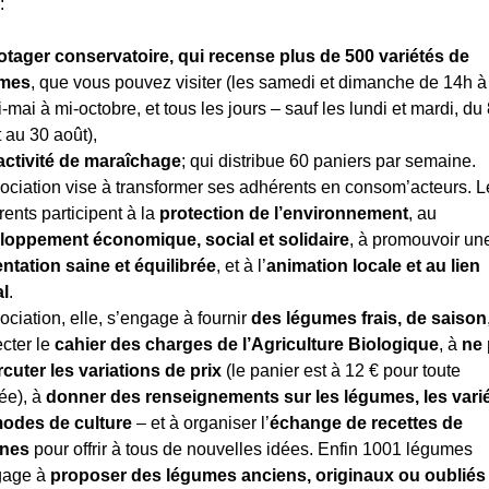
:
otager conservatoire, qui recense plus de 500 variétés de
umes
, que vous pouvez visiter (les samedi et dimanche de 14h 
-mai à mi-octobre, et tous les jours – sauf les lundi et mardi, du
et au 30 août),
activité de maraîchage
; qui distribue 60 paniers par semaine.
ociation vise à transformer ses adhérents en consom’acteurs. L
ents participent à la
protection de l’environnement
, au
loppement économique, social et solidaire
, à promouvoir un
entation saine et équilibrée
, et à l’
animation locale et au lien
al
.
ociation, elle, s’engage à fournir
des légumes frais, de saison
cter le
cahier des charges de l’Agriculture Biologique
, à
ne
cuter les variations de prix
(le panier est à 12 € pour toute
ée), à
donner des renseignements sur les légumes, les varié
modes de culture
– et à organiser l’
échange de recettes de
ines
pour offrir à tous de nouvelles idées. Enfin 1001 légumes
gage à
proposer des légumes anciens, originaux ou oubliés