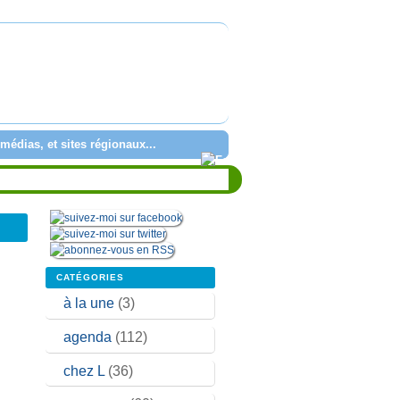
médias, et sites régionaux...
CATÉGORIES
à la une
(3)
agenda
(112)
chez L
(36)