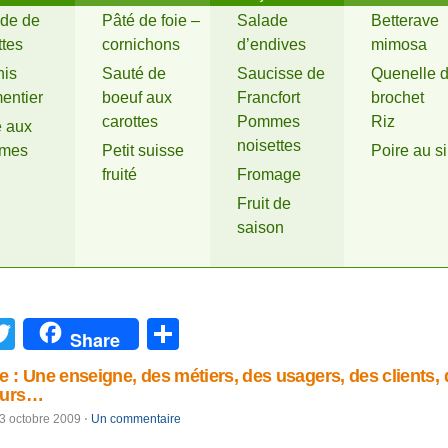
de de
Pâté de foie –
Salade
Betterave
ttes
cornichons
d’endives
mimosa
his
Sauté de
Saucisse de
Quenelle 
entier
boeuf aux
Francfort
brochet
carottes
Pommes
Riz
e aux
noisettes
mes
Petit suisse
Poire au s
fruité
Fromage
Fruit de
saison
acebook
Twitter
Partager
Share
e : Une enseigne, des métiers, des usagers, des clients,
eurs…
3 octobre 2009
⋅
Un commentaire