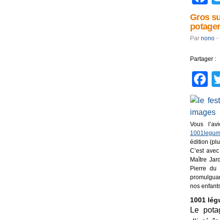
Gros su
potager
Par
nono
⋅
Partager :
F
Vous l’av
1001legum
édition (pl
C’est avec
Maître Jar
Pierre du
promulguan
nos enfants
1001 lég
Le pota