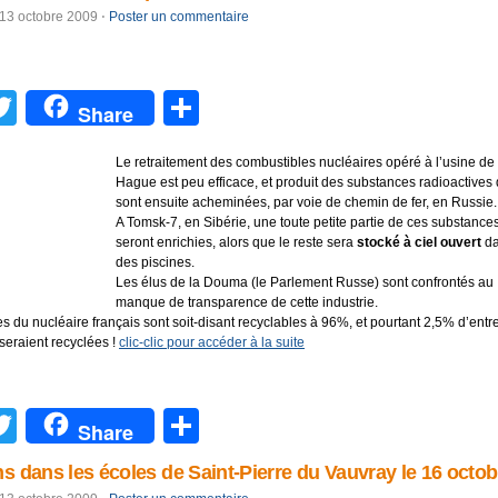
13 octobre 2009
⋅
Poster un commentaire
acebook
Twitter
Partager
Share
Le retraitement des combustibles nucléaires opéré à l’usine de 
Hague est peu efficace, et produit des substances radioactives 
sont ensuite acheminées, par voie de chemin de fer, en Russie.
A Tomsk-7, en Sibérie, une toute petite partie de ces substance
seront enrichies, alors que le reste sera
stocké à ciel ouvert
da
des piscines.
Les élus de la Douma (le Parlement Russe) sont confrontés au
manque de transparence de cette industrie.
s du nucléaire français sont soit-disant recyclables à 96%, et pourtant 2,5% d’entre
seraient recyclées !
clic-clic pour accéder à la suite
acebook
Twitter
Partager
Share
ns dans les écoles de Saint-Pierre du Vauvray le 16 octob