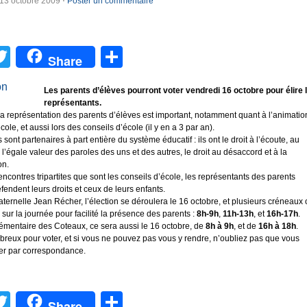
13 octobre 2009
⋅
Poster un commentaire
acebook
Twitter
Partager
Share
Les parents d’élèves pourront voter vendredi 16 octobre pour élire 
représentants.
la représentation des parents d’élèves est important, notamment quant à l’animatio
école, et aussi lors des conseils d’école (il y en a 3 par an).
 sont partenaires à part entière du système éducatif : ils ont le droit à l’écoute, au
 l’égale valeur des paroles des uns et des autres, le droit au désaccord et à la
on.
ncontres tripartites que sont les conseils d’école, les représentants des parents
fendent leurs droits et ceux de leurs enfants.
aternelle Jean Récher, l’élection se déroulera le 16 octobre, et plusieurs créneaux 
 sur la journée pour facilité la présence des parents :
8h-9h
,
11h-13h
, et
16h-17h
.
lémentaire des Coteaux, ce sera aussi le 16 octobre, de
8h à 9h
, et de
16h à 18h
.
reux pour voter, et si vous ne pouvez pas vous y rendre, n’oubliez pas que vous
er par correspondance.
acebook
Twitter
Partager
Share