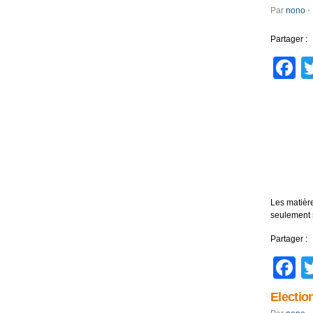
Par
nono
⋅
Partager :
F
Les matière
seulement 
Partager :
F
Electio