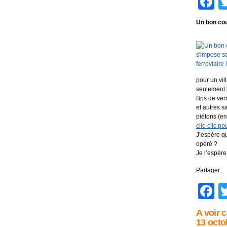
F
Un bon cou
pour un vil
seulement 
Bris de ver
et autres s
piétons (en
clic-clic p
J’espère qu
opéré ?
Je l’espère
Partager :
F
A voir 
13 octo