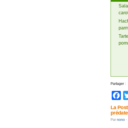
Sala
caro
Hac
parm
Tart
pom
Partager :
F
La Post
prédat
Par
nono
⋅