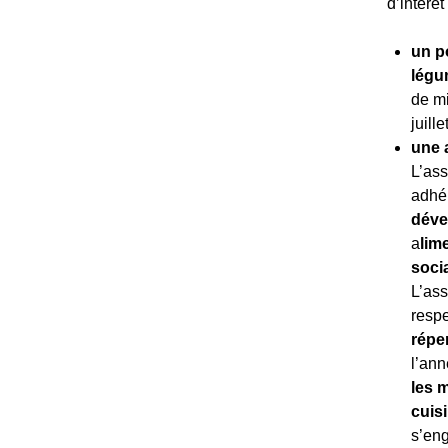
d’intérêt 
un p
lég
de mi
juill
une 
L’ass
adhér
déve
a
lim
soci
L’ass
respe
réper
l’ann
les 
cuis
s’en