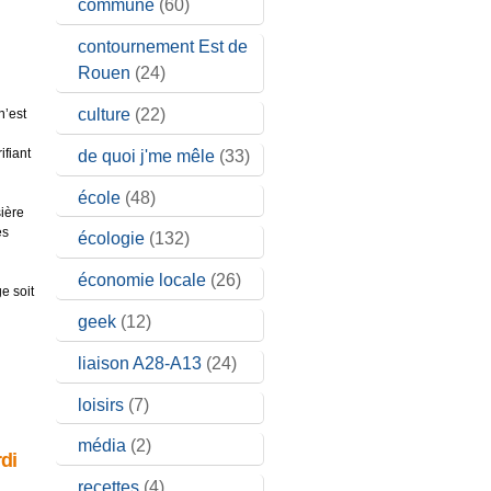
commune
(60)
contournement Est de
Rouen
(24)
culture
(22)
n’est
ifiant
de quoi j'me mêle
(33)
école
(48)
sière
es
écologie
(132)
économie locale
(26)
e soit
geek
(12)
liaison A28-A13
(24)
loisirs
(7)
média
(2)
di
recettes
(4)