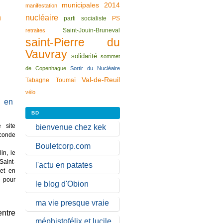
municipales 2014
manifestation
n
nucléaire
parti socialiste
PS
Saint-Jouin-Bruneval
retraites
saint-Pierre du
Vauvray
solidarité
sommet
de Copenhague
Sortir du Nucléaire
Val-de-Reuil
Tabagne
Toumaï
vélo
BD
 site
bienvenue chez kek
econde
Bouletcorp.com
in, le
Saint-
l'actu en patates
et en
e pour
le blog d'Obion
ma vie presque vraie
ntre
méphistofélix et lucile