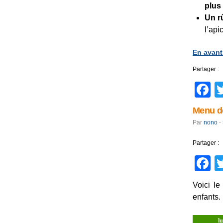
plus
Un r
l’api
En avant
Partager :
F
Menu de
Par
nono
⋅
Partager :
F
Voici l
enfants.
lu