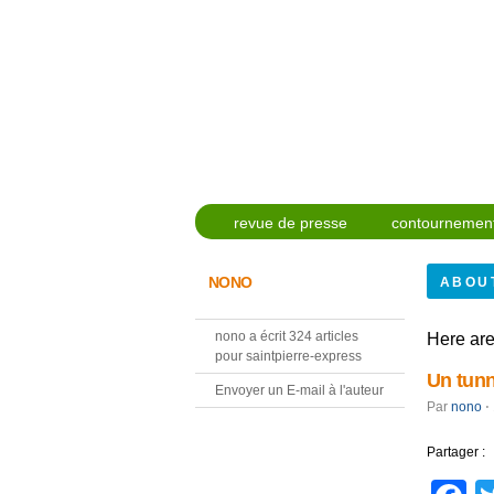
revue de presse
contournement
NONO
ABOU
nono a écrit 324 articles
Here are
pour saintpierre-express
Un tunn
Envoyer un E-mail à l'auteur
Par
nono
⋅
Partager :