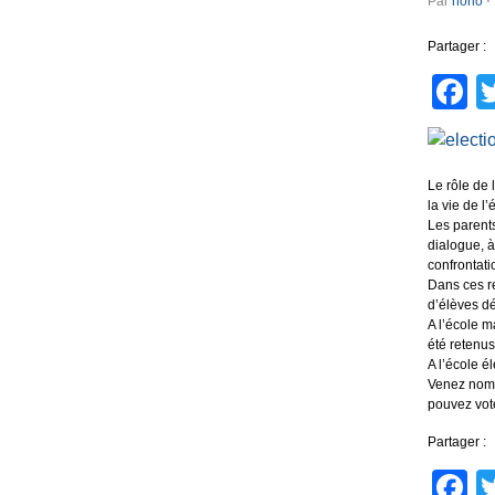
Par
nono
⋅
Partager :
F
Le rôle de 
la vie de l’
Les parents
dialogue, à
confrontati
Dans ces re
d’élèves dé
A l’école m
été retenus
A l’école é
Venez nomb
pouvez vot
Partager :
F