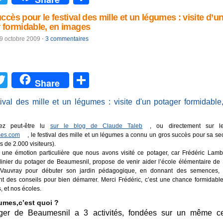
ccès pour le festival des mille et un légumes : visite d’u
 formidable, en images
9 octobre 2009
⋅
3 commentaires
acebook
Twitter
Partager
Share
iez peut-être lu
sur le blog de Claude Taleb
, ou directement sur le
es.com
, le festival des mille et un légumes a connu un gros succès pour sa s
us de 2.000 visiteurs).
 une émotion particulière que nous avons visité ce potager, car Frédéric Lambl
dinier du potager de Beaumesnil, propose de venir aider l’école élémentaire de 
 Vauvray pour débuter son jardin pédagogique, en donnant des semences, 
t des conseils pour bien démarrer. Merci Frédéric, c’est une chance formidabl
, et nos écoles.
umes,c’est quoi ?
ger de Beaumesnil a 3 activités, fondées sur un même ce