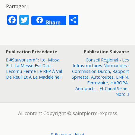
Partager :
F
T
P
Share
ac
w
ar
e
itt
ta
b
er
g
Publication Précédente
Publication Suivante
o
er
#sauvonspmf : Ite, Missa
Conseil Régional - Les
o
Est. La Messe Est Dite :
Infrastructures Normandes :
Lecornu Ferme Le REP À Val
Commission Duron, Rapport
k
De Reuil Et À La Madeleine !
Spinetta, Autoroutes, LNPN,
Ferroviaire, HAROPA,
Aéroports... Et Canal Seine-
Nord
All content Copyright © saintpierre-express
Retour au début