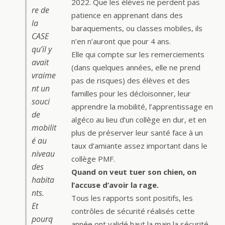
2022. Que les élèves ne perdent pas
re de
patience en apprenant dans des
la
baraquements, ou classes mobiles, ils
CASE
n’en n’auront que pour 4 ans.
qu’il y
Elle qui compte sur les remerciements
avait
(dans quelques années, elle ne prend
vraime
pas de risques) des élèves et des
nt un
familles pour les décloisonner, leur
souci
apprendre la mobilité, l’apprentissage en
de
algéco au lieu d’un collège en dur, et en
mobilit
plus de préserver leur santé face à un
é au
taux d’amiante assez important dans le
niveau
collège PMF.
des
Quand on veut tuer son chien, on
habita
l’accuse d’avoir la rage.
nts.
Tous les rapports sont positifs, les
Et
contrôles de sécurité réalisés cette
pourq
année ont validé haut la main la sécurité