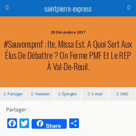
saintpierre-express
29 Décembre 2017
#sauvonspmf : Ite, Missa Est. A Quoi Sert Aux
Élus De Débattre ? On Ferme PMF Et Le REP
À Val-De-Reuil.
Partager
Tweeter
Épingler
E-mail
SMS
Partager :
F
T
P
Share
ac
w
ar