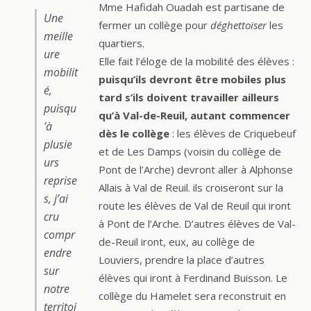
Mme Hafidah Ouadah est partisane de
Une
fermer un collège pour
déghettoïser
les
meille
quartiers.
ure
Elle fait l’éloge de la mobilité des élèves :
mobilit
puisqu’ils devront être mobiles plus
é,
tard s’ils doivent travailler ailleurs
puisqu
qu’à Val-de-Reuil, autant commencer
’à
dès le collège
: les élèves de Criquebeuf
plusie
et de Les Damps (voisin du collège de
urs
Pont de l’Arche) devront aller à Alphonse
reprise
Allais à Val de Reuil. ils croiseront sur la
s, j’ai
route les élèves de Val de Reuil qui iront
cru
à Pont de l’Arche. D’autres élèves de Val-
compr
de-Reuil iront, eux, au collège de
endre
Louviers, prendre la place d’autres
sur
élèves qui iront à Ferdinand Buisson. Le
notre
collège du Hamelet sera reconstruit en
territoi