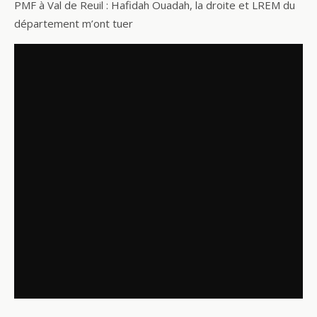
PMF à Val de Reuil : Hafidah Ouadah, la droite et LREM du
e
itt
ta
département m’ont tuer
b
er
g
o
er
o
k