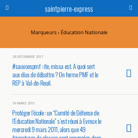
saintpierre-express
Marqueurs › Éducation Nationale
29 DÉCEMBRE 2017
#sauvonspmf : ite, missa est. A quoi sert
aux élus de débattre ? On ferme PMF et le
REP à Val-de-Reuil.
16 MARS 2011
Protéger l’école : un “Comité de Défense de
l’Education Nationale” s’est réuni à Evreux le
mercredi 9 mars 2011, alors que 49
fermetures de classes sont annoncées dans