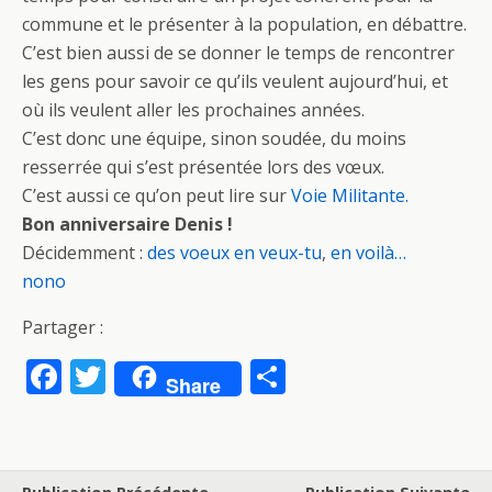
commune et le présenter à la population, en débattre.
C’est bien aussi de se donner le temps de rencontrer
les gens pour savoir ce qu’ils veulent aujourd’hui, et
où ils veulent aller les prochaines années.
C’est donc une équipe, sinon soudée, du moins
resserrée qui s’est présentée lors des vœux.
C’est aussi ce qu’on peut lire sur
Voie Militante.
Bon anniversaire Denis !
Décidemment :
des voeux en veux-tu
,
en voilà…
nono
Partager :
F
T
P
Share
ac
w
ar
e
itt
ta
b
er
g