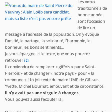
Les vœux
e
itt
ta
traditionnels de
b
er
g
bonne année
o
er
sont l’occasion
o
de lire un
message à l’adresse de la population. On y évoque
k
l’amitié, le partage, la solidarité, l’harmonie, le
bonheur, les bons sentiments…
Je vous épargne ici le texte, que vous pourrez
retrouver
ici
.
Il conviendra de remplacer « giffois » par « Saint-
Pierrois » et de changer « notre pays » pour « la
commune ». Un joli texte du maire UMP de Gif-sur-
Yvette, Michel Bournat, émouvant et de circonstance.
Il n’y avait pas une virgule à changer.
Vous pouvez aussi l’écouter là :