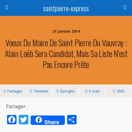
saintpierre-express
21 Janvier 2014
Voeux Du Maire De Saint Pierre Du Vauvray :
Alain Loëb Sera Candidat, Mais Sa Liste N’est
Pas Encore Prête
Partager
Tweeter
Épingler
E-mail
SMS
Partager :
F
T
P
Share
ac
w
ar