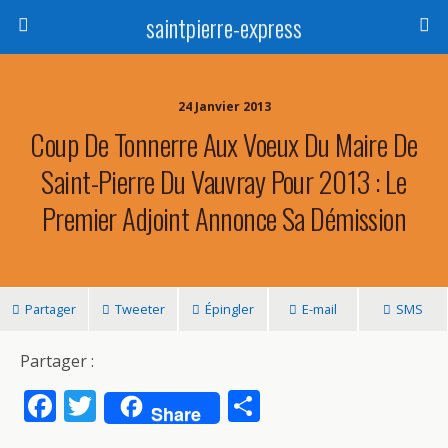
saintpierre-express
24 Janvier 2013
Coup De Tonnerre Aux Voeux Du Maire De
Saint-Pierre Du Vauvray Pour 2013 : Le
Premier Adjoint Annonce Sa Démission
Partager
Tweeter
Épingler
E-mail
SMS
Partager :
F
T
P
Share
ac
w
ar