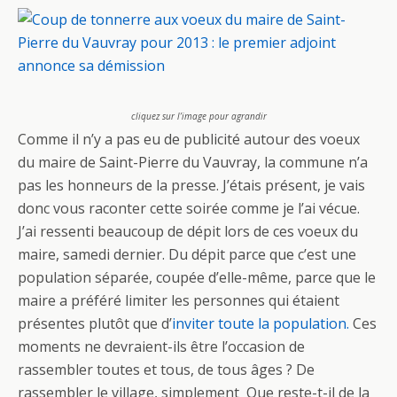
e
itt
ta
b
er
g
o
er
o
cliquez sur l’image pour agrandir
k
Comme il n’y a pas eu de publicité autour des voeux
du maire de Saint-Pierre du Vauvray, la commune n’a
pas les honneurs de la presse. J’étais présent, je vais
donc vous raconter cette soirée comme je l’ai vécue.
J’ai ressenti beaucoup de dépit lors de ces voeux du
maire, samedi dernier. Du dépit parce que c’est une
population séparée, coupée d’elle-même, parce que le
maire a préféré limiter les personnes qui étaient
présentes plutôt que d’
inviter toute la population.
Ces
moments ne devraient-ils être l’occasion de
rassembler toutes et tous, de tous âges ? De
rassembler le village, simplement Que reste-t-il de la