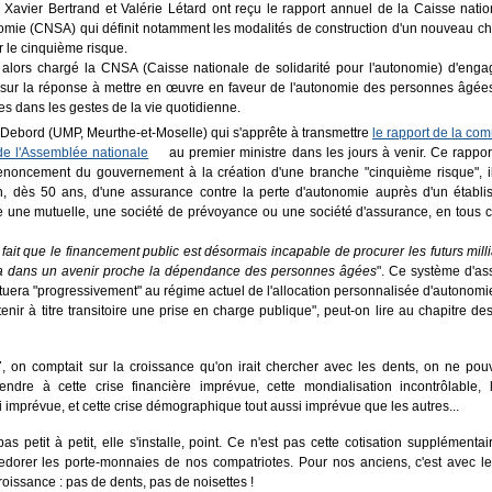
avier Bertrand et Valérie Létard ont reçu le rapport annuel de la Caisse nati
onomie (CNSA) qui définit notamment les modalités de construction d'un nouveau 
r le cinquième risque.
 alors chargé la CNSA (Caisse nationale de solidarité pour l'autonomie) d'eng
 sur la réponse à mettre en œuvre en faveur de l'autonomie des personnes âgée
 dans les gestes de la vie quotidienne.
o-Debord (UMP, Meurthe-et-Moselle) qui s'apprête à transmettre
le rapport de la co
 de l'Assemblée nationale
au premier ministre dans les jours à venir. Ce rapport
enoncement du gouvernement à la création d'une branche "cinquième risque", il
on, dès 50 ans, d'une assurance contre la perte d'autonomie auprès d'un établ
tre une mutuelle, une société de prévoyance ou une société d'assurance, en tous 
 fait que le financement public est désormais incapable de procurer les futurs mill
a dans un avenir proche la dépendance des personnes âgées
". Ce système d'a
uera "progressivement" au régime actuel de l'allocation personnalisée d'autonomi
nir à titre transitoire une prise en charge publique", peut-on lire au chapitre des
 on comptait sur la croissance qu'on irait chercher avec les dents, on ne pou
endre à cette crise financière imprévue, cette mondialisation incontrôlable, 
imprévue, et cette crise démographique tout aussi imprévue que les autres...
pas petit à petit, elle s'installe, point. Ce n'est pas cette cotisation supplémentai
redorer les porte-monnaies de nos compatriotes. Pour nos anciens, c'est avec l
roissance : pas de dents, pas de noisettes !