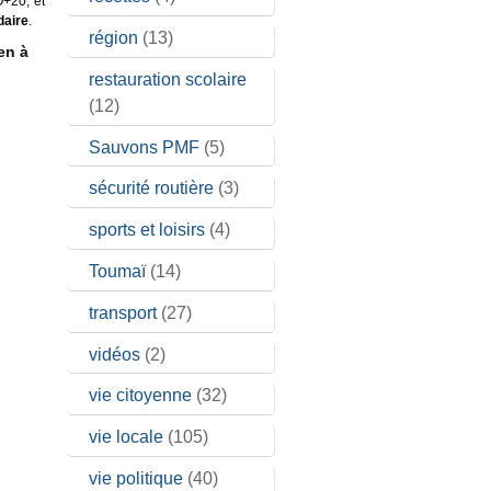
O+20, et
daire
.
région
(13)
en à
restauration scolaire
(12)
Sauvons PMF
(5)
sécurité routière
(3)
sports et loisirs
(4)
Toumaï
(14)
transport
(27)
vidéos
(2)
vie citoyenne
(32)
vie locale
(105)
vie politique
(40)