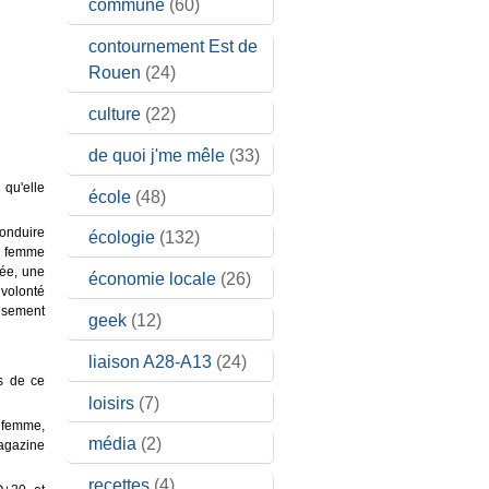
commune
(60)
contournement Est de
Rouen
(24)
culture
(22)
de quoi j'me mêle
(33)
qu'elle
école
(48)
conduire
écologie
(132)
ue femme
tée, une
économie locale
(26)
 volonté
eusement
geek
(12)
liaison A28-A13
(24)
s de ce
loisirs
(7)
a femme,
média
(2)
agazine
recettes
(4)