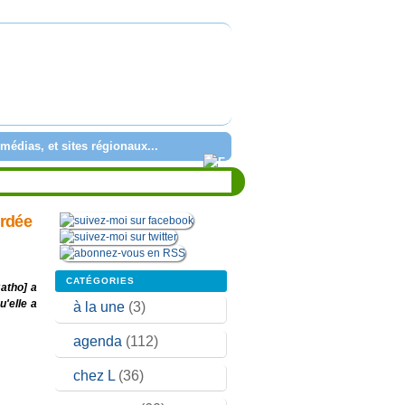
médias, et sites régionaux...
ordée
CATÉGORIES
atho] a
'elle a
à la une
(3)
agenda
(112)
chez L
(36)