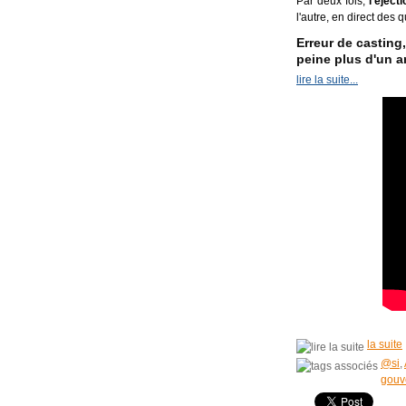
Par deux fois,
l'éject
l'autre, en direct de
Erreur de casting
peine plus d'un an
lire la suite...
la suite
@si
,
gouv