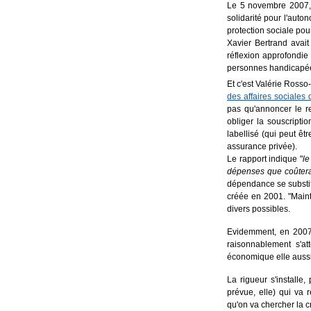
Le 5 novembre 2007, X
solidarité pour l'aut
protection sociale pou
Xavier Bertrand avait
réflexion approfondie
personnes handicapées
Et c'est Valérie Ross
des affaires sociales
pas qu'annoncer le r
obliger la souscripti
labellisé (qui peut ê
assurance privée).
Le rapport indique "
le
dépenses que coûter
dépendance se substit
créée en 2001. "Mainte
divers possibles.
Evidemment, en 2007,
raisonnablement s'att
économique elle aussi 
La rigueur s'installe, 
prévue, elle) qui va 
qu'on va chercher la c