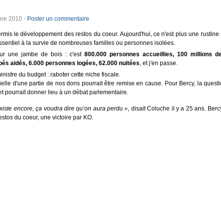
bre 2010
⋅
Poster un commentaire
rmis le développement des restos du coeur. Aujourd'hui, ce n'est plus une rustine 
entiel à la survie de nombreuses familles ou personnes isolées.
r une jambe de bois : c'est
800.000 personnes accueillies, 100 millions d
ébés aidés, 6.000 personnes logées, 62.000 nuitées
, et j'en passe.
nistre du budget : raboter cette niche fiscale.
tielle d'une partie de nos dons pourrait être remise en cause. Pour Bercy, la questi
t pourrait donner lieu à un débat parlementaire.
xiste encore, ça voudra dire qu’on aura perdu »
, disait Coluche il y a 25 ans. Berc
 restos du coeur, une victoire par KO.