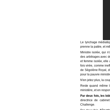
Le lynchage médiatiq
prenne la patée, et mê
Ministre isolée, qui n
des arbitrages avec de
et femme isolée, elle 
fois virée, comme inef
de Ségolène Royal, de 
pour la pauvre ministr
N'en jetez plus, la cou
Reste quand même la 
ministère, et en respo
Par deux fois, les lo
directrice de cabine
Challenge.