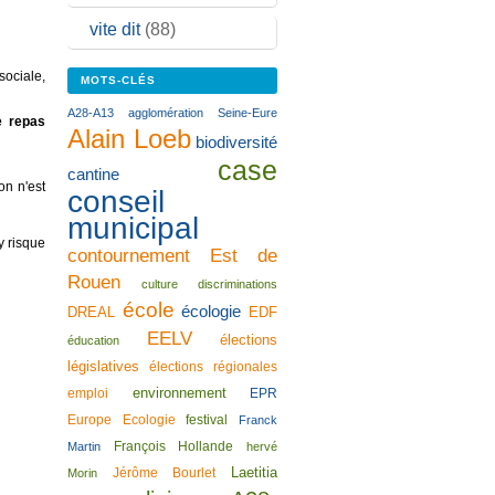
vite dit
(88)
sociale,
MOTS-CLÉS
A28-A13
agglomération Seine-Eure
e repas
Alain Loeb
biodiversité
case
cantine
on n'est
conseil
municipal
y risque
contournement Est de
Rouen
culture
discriminations
école
écologie
DREAL
EDF
EELV
élections
éducation
législatives
élections régionales
environnement
emploi
EPR
Europe Ecologie
festival
Franck
François Hollande
Martin
hervé
Laetitia
Jérôme Bourlet
Morin