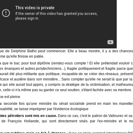
ue de Delphine Batho peut commencer. Elle a beau mordre, il y a des chances 
me qu'elle finisse en patée.
'a que le bac pour tout diplôme (rendez-vous compte ! Et elle prétendait vouloir 
s énarques et autres polytechniciens...), fragile politiquement et fragile parce q
aurait été plus militante que politique, incapable de se créer des réseaux, présen
ficace et austère dans son ministère... Sans compter qu'elle ne serait là que par la
qui elle aurait tout appris, y compris la stratégie de la victimisation, et malheur
e, celle-ci n'a même pas su garder ce seul soutien, s'étant fachée avec sa mentore.
pe est pleine.
seconde fois qu'une ministre du sérail socialiste prend en main les manette
nsabilité, se laisse imprégner par l'évidence écologique
bbies pétroliers sont mis en cause.
Dans ce cas, c'est le patron de Vallourec et s
t de François Hollande, qui sont directement visés par l'ex-ministre et le m