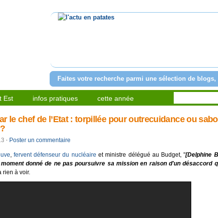
l'actu en patates
Faites votre recherche parmi une sélection de blogs, 
 Est
infos pratiques
cette année
r le chef de l’Etat : torpillée pour outrecuidance ou sab
 ?
013
⋅
Poster un commentaire
euve
,
fervent défenseur du nucléaire
et ministre délégué au Budget, "
[Delphine B
n moment donné de ne pas poursuivre sa mission en raison d'un désaccord qu
a rien à voir.