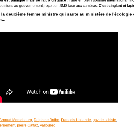
ion est publique mais se fait à distance
: l'une en plein sommet international RI
s questions au gouvernement, reçoit un SMS face aux caméras.
C'est cinglant et lapi
, la deuxième femme ministre qui saute au ministère de l'écologie 
...
Arnaud Montebourg
,
Delphine Batho
,
François Hollande
,
gaz de schiste
,
ernement
,
pierre Gattaz
,
Vallourec