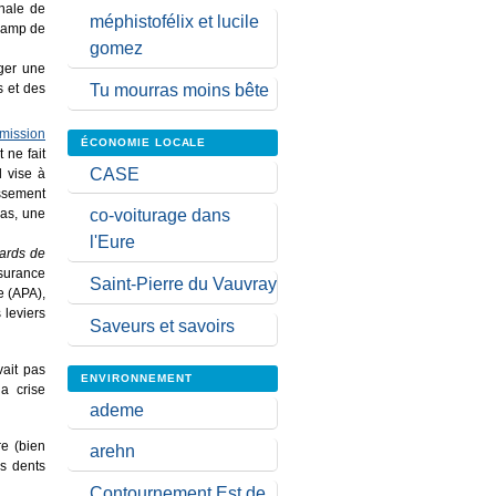
onale de
méphistofélix et lucile
champ de
gomez
ager une
s et des
Tu mourras moins bête
mmission
ÉCONOMIE LOCALE
 ne fait
CASE
 vise à
issement
cas, une
co-voiturage dans
l'Eure
iards de
ssurance
Saint-Pierre du Vauvray
e (APA),
 leviers
Saveurs et savoirs
vait pas
ENVIRONNEMENT
la crise
ademe
re (bien
arehn
es dents
Contournement Est de