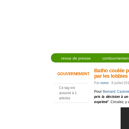
revue de presse
contournement
Batho coulée pa
GOUVERNEMENT
par les lobbies
Par
nono
⋅
8 juillet 2
Ce tag est
Pour
Bernard Cazen
associé à 1
pris la décision à u
articles
exprimé
". Circulez, y 