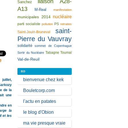
liaison A28-
Sanchez
A13
M-Real
manifestation
nucléaire
municipales 2014
parti socialiste
PS
pollution
retraites
saint-
Saint-Jouin-Bruneval
Pierre du Vauvray
solidarité
sommet de Copenhague
Tabagne
Toumaï
Sortir du Nucléaire
Val-de-Reuil
e
BD
bienvenue chez kek
illet,
Sarkozy
ge de la
Bouletcorp.com
ait une
l'actu en patates
ndre en
arge la
le blog d'Obion
l et les
ma vie presque vraie