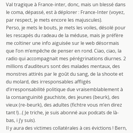
Val tragique à France-inter, donc, mais un blessé dans
le coma, dépassé, est à déplorer : France-Inter (voyez,
par respect, je mets encore les majuscules).
Perso, je mets le bouts, je mets les voiles, désolé pour
les rescapés du radeau de la méduse, mais je préfère
me coltiner une info aiguisée sur le web désormais
que l’on m’empêche de penser en rond. Ciao, ciao, la
radio qui accompagnait mes pérégrinations diurnes. 2
millions d’auditeurs sont des malades mentaux, des
monstres attirés par le goût du sang, de la shoote et
du molard, des irresponsables affligés
d’irresponsabilité politique due vraisemblablement à
la consanguinité gauchiste, des jeunes (beurk), des
vieux (re-beurk), des adultes (fichtre vous m’en direz
tant !)…( Je triche, je suis abonné aux podcats de là-
bas, i j’y suis).
Il y aura des victimes collatérales à ces évictions ! Bern,