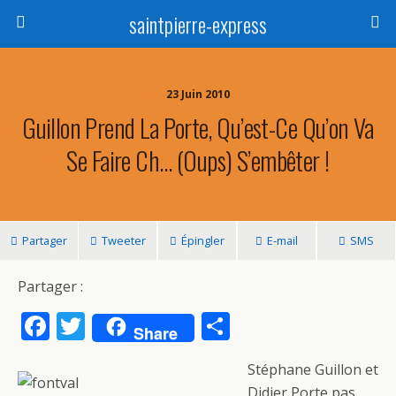
saintpierre-express
23 Juin 2010
Guillon Prend La Porte, Qu’est-Ce Qu’on Va
Se Faire Ch… (oups) S’embêter !
Partager
Tweeter
Épingler
E-mail
SMS
Partager :
F
T
P
Share
ac
w
ar
Stéphane Guillon et
e
itt
ta
Didier Porte pas