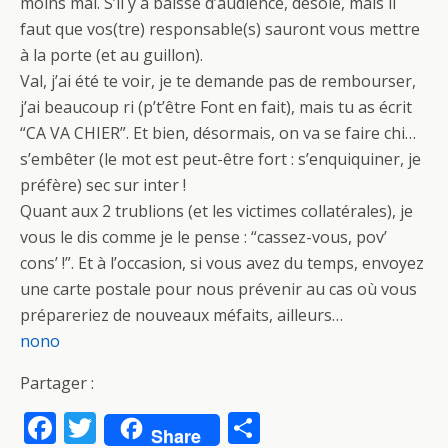
moins mal. S’il y a baisse d’audience, désolé, mais il
faut que vos(tre) responsable(s) sauront vous mettre
à la porte (et au guillon).
Val, j’ai été te voir, je te demande pas de rembourser,
j’ai beaucoup ri (p’t’être Font en fait), mais tu as écrit
“CA VA CHIER”. Et bien, désormais, on va se faire chi…
s’embêter (le mot est peut-être fort : s’enquiquiner, je
préfère) sec sur inter !
Quant aux 2 trublions (et les victimes collatérales), je
vous le dis comme je le pense : “cassez-vous, pov’
cons’ !”. Et à l’occasion, si vous avez du temps, envoyez
une carte postale pour nous prévenir au cas où vous
prépareriez de nouveaux méfaits, ailleurs…
nono
Partager :
F
T
P
Share