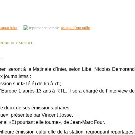
rance-Inter
de quoi j'me mêle
POUR CET ARTICLE.
 :
en seront à la Matinale d’Inter, selon Libé. Nicolas Demorand
 journalistes :
sion sur I>Télé) de 6h à 7h;
’Europe 1 après 13 ans à RTL. Il sera chargé de l’interview de
ille deux de ses émissions-phares :
tique», présentée par Vincent Josse,
onal «Et pourtant elle tourne», de Jean-Marc Four.
eilleure émission culturelle de la station, regroupant reportages,