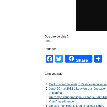
Que dire de plus ?
nono
Partager :
Facebook
Twitter
P
Share
Lire aussi:
Guillon prend la Porte, qu’est-ce qu’on va se
Jeudi 10 mai 2012 à Louviers : la rénovation 
la planète
Un composteur gratuit pour chaque Saint-Pie
Vive l’impertinence !
Conseil municipal le jeudi 2 juillet à 18h30