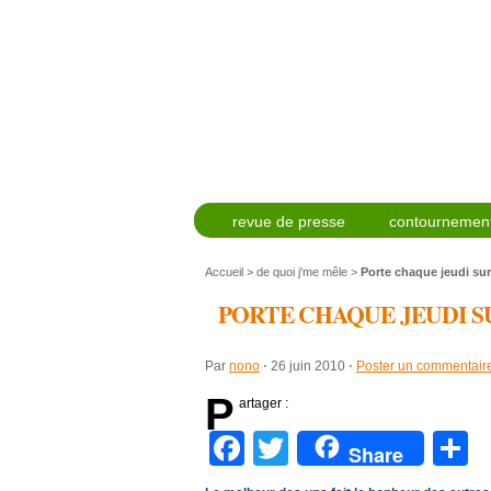
revue de presse
contournement
Accueil
>
de quoi j'me mêle
>
Porte chaque jeudi sur
PORTE CHAQUE JEUDI 
Par
nono
⋅
26 juin 2010
⋅
Poster un commentair
P
artager :
Facebook
Twitter
P
Share