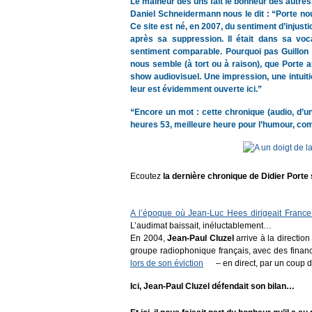
Le malheur des uns fait le bonheur des autres
Daniel Schneidermann nous le dit : “Porte nous 
Ce site est né, en 2007, du sentiment d’injust
après sa suppression. Il était dans sa vocat
sentiment comparable. Pourquoi pas Guillon e
nous semble (à tort ou à raison), que Porte 
show audiovisuel. Une impression, une intuitio
leur est évidemment ouverte ici.”
“Encore un mot : cette chronique (audio, d’u
heures 53, meilleure heure pour l’humour, c
Ecoutez
la dernière chronique de Didier Porte su
A l’époque où Jean-Luc Hees dirigeait France-
L’audimat baissait, inéluctablement…
En 2004,
Jean-Paul Cluzel
arrive à la directio
groupe radiophonique français, avec des financ
lors de son éviction
– en direct, par un coup
Ici,
Jean-Paul Cluzel
défendait son bilan…