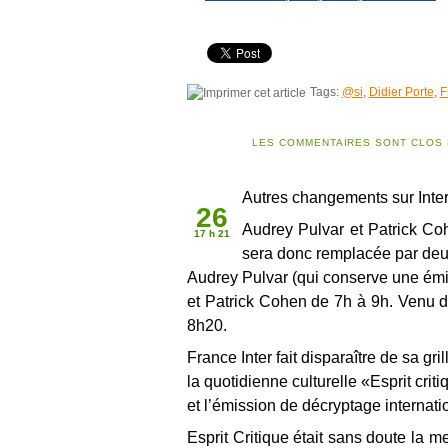
Tags:
@si
,
Didier Porte
,
F
LES COMMENTAIRES SONT CLOS 
Juin 2010
Autres changements sur Inter
26
Audrey Pulvar et Patrick Coh
17 h 21
sera donc remplacée par deux
Audrey Pulvar (qui conserve une émis
et Patrick Cohen de 7h à 9h. Venu d
8h20.
France Inter fait disparaître de sa gr
la quotidienne culturelle «Esprit cri
et l’émission de décryptage internati
Esprit Critique était sans doute la m