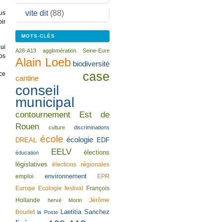
vite dit
(88)
us
ir
MOTS-CLÉS
ui
A28-A13
agglomération Seine-Eure
os
Alain Loeb
biodiversité
case
ce
cantine
conseil
municipal
contournement Est de
Rouen
culture
discriminations
école
écologie
DREAL
EDF
EELV
élections
éducation
législatives
élections régionales
environnement
emploi
EPR
Europe Ecologie
festival
François
Hollande
Jérôme
hervé Morin
Laetitia Sanchez
Bourlet
la Poste