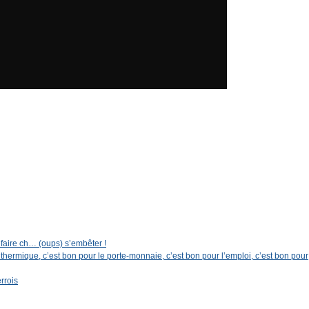
artager
 faire ch… (oups) s’embêter !
thermique, c’est bon pour le porte-monnaie, c’est bon pour l’emploi, c’est bon pour
rrois