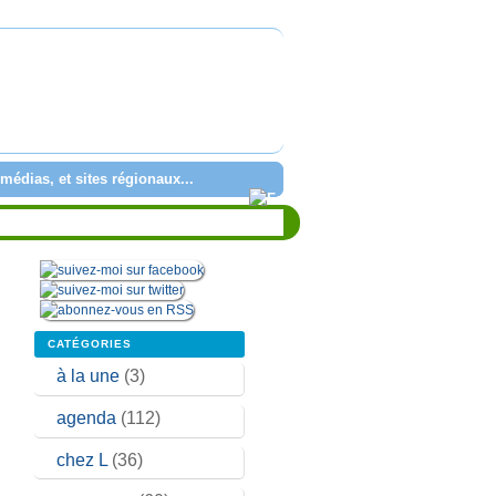
médias, et sites régionaux...
CATÉGORIES
à la une
(3)
agenda
(112)
chez L
(36)