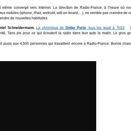
 et même convergé vers Internet. La direction de Radio-France, à l’heure où no
ux mobiles (iphone, iPad, android, wifi-on-board,…), ne semble pas craindre de vo
prendre de nouvelles habitudes.
niel Schneidermann
.
La chronique de
Didier Porte
, tous les jeudi à 7h53
l
é. Tans pis pour ce qui écoutent la radio dans leur auto le matin. Le gros gr
, et aussi aux 4.500 personnes qui travaillent encore à Radio-France. Bonne chan