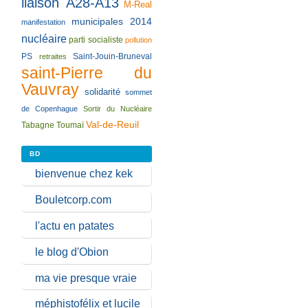
liaison A28-A13
M-Real
municipales 2014
manifestation
nucléaire
parti socialiste
pollution
PS
Saint-Jouin-Bruneval
retraites
saint-Pierre du
Vauvray
solidarité
sommet
de Copenhague
Sortir du Nucléaire
Val-de-Reuil
Tabagne
Toumaï
BD
bienvenue chez kek
Bouletcorp.com
l'actu en patates
le blog d'Obion
ma vie presque vraie
méphistofélix et lucile