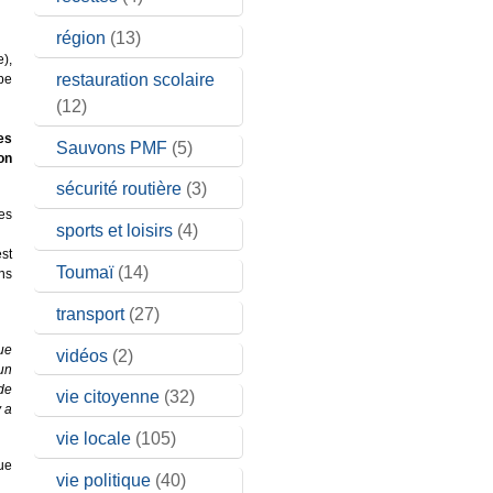
région
(13)
e),
restauration scolaire
ipe
(12)
es
Sauvons PMF
(5)
ton
sécurité routière
(3)
des
sports et loisirs
(4)
est
Toumaï
(14)
ons
transport
(27)
ue
vidéos
(2)
un
de
vie citoyenne
(32)
y a
vie locale
(105)
ue
vie politique
(40)