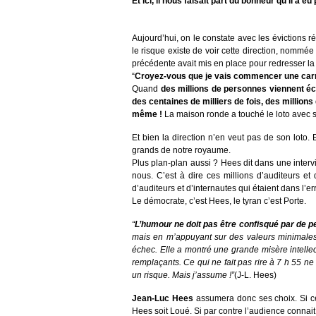
Et ici, il nous faisait part du bonheur qu’il a
Aujourd’hui, on le constate avec les évictions réc
le risque existe de voir cette direction, nommé
précédente avait mis en place pour redresser la si
“
Croyez-vous que je vais commencer une carri
Quand
des millions de personnes viennent é
des centaines de milliers de fois, des millions 
même !
La maison ronde a touché le loto avec 
Et bien la direction n’en veut pas de son loto.
grands de notre royaume.
Plus plan-plan aussi ? Hees dit dans une intervie
nous. C’est à dire ces millions d’auditeurs et 
d’auditeurs et d’internautes qui étaient dans l’erre
Le démocrate, c’est Hees, le tyran c’est Porte.
“
L’humour ne doit pas être confisqué par de pe
mais en m’appuyant sur des valeurs minimales 
échec. Elle a montré une grande misère intelle
remplaçants. Ce qui ne fait pas rire à 7 h 55 ne
un risque. Mais j’assume !”
(J-L. Hees)
Jean-Luc Hees
assumera donc ses choix. Si ceu
Hees soit Loué. Si par contre l’audience connait