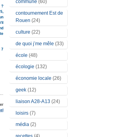
commune
(60)
e ?
5,
contournement Est de
un
Rouen
(24)
il
nd
culture
(22)
te
de quoi j'me mêle
(33)
 7
école
(48)
écologie
(132)
économie locale
(26)
geek
(12)
e…
liaison A28-A13
(24)
1er
el
loisirs
(7)
média
(2)
recettes
(4)