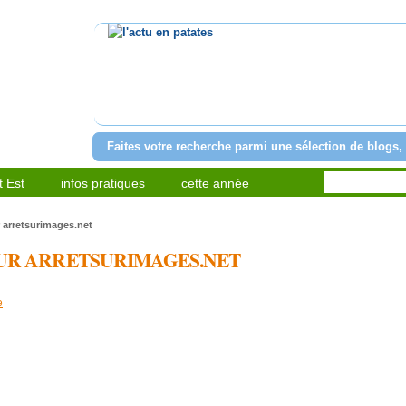
l'actu en patates
Faites votre recherche parmi une sélection de blogs, 
 Est
infos pratiques
cette année
 arretsurimages.net
SUR ARRETSURIMAGES.NET
e
artager