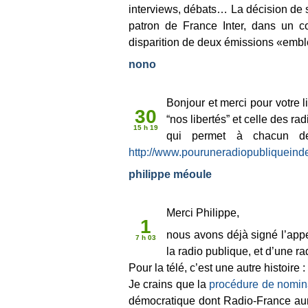
interviews, débats… La décision de 
patron de France Inter, dans un c
disparition de deux émissions «emblé
nono
Juin 2010
Bonjour et merci pour votre l
30
“nos libertés” et celle des r
15 h 19
qui permet à chacun de 
http://www.pouruneradiopubliqueind
philippe méoule
Juil 2010
Merci Philippe,
1
nous avons déjà signé l’appel
7 h 03
la radio publique, et d’une r
Pour la télé, c’est une autre histoire
Je crains que la
procédure de nomina
démocratique dont Radio-France aura