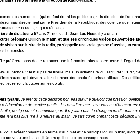
 eu pendant ses 5 années à la direction de Radio-France…
entes des humoristes (qui ne font rire ni les politiques, ni la direction de l’antenn
e désormais directement par le Président de la République, détricoter ce que l’équ
tuation de la radio, et qui a réussi (!).
ère de dictateur à 57 ans ?
“, nous a dit
Jean-Luc Hees
, il y a un an.
couter
Stéphane Guillon
le matin, et que ses chroniques vidéos peuvent être lu
de visites sur le site de la radio, ça s’appelle une vraie grosse réussite, un car
ses humoristes.
 Elle préférera sans doute retrouver une information plus respectueuse à l’égard 
w au Monde : “Je n’ai pas de tutelle, mais un actionnaire qui est l’Etat.” L’Etat, c’
d’internautes qui devront aller chercher des choix éditoriaux ailleurs. Des milli
ur, et se sont fait taper sur les doigts.
tits tyrans.
Je prends cette décision non pas sur une quelconque pression politiq
d’éducation et de service public. Je considère que cette tranche d’humour est 
ctuelle, dont je ne m’accommode pas. Il n’y aura pas de changement d’horaire ni 
 me fera pas plus rire à 3 heures du matin. Je sais qu’en prenant cette décision il 
x-ci s’avèrent payants en terme d’audimat et de participation du public, alors q
 de nouveau une baisse, il faudra qu’il en tire les conséquences.