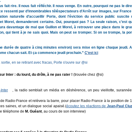
.
fait rire. Il nous fait réfléchir. Il nous venge. En outre, pourquoi ne pas le dir
ice ressenti par d’innombrables téléspectateurs d’Arrêt sur images, sur France 
ion naturelle d’accueillir Porte, dont l’éviction du service public suscite 
t Morel, demanderont certains. Oui, pourquoi pas ? La seule raison, c’est qu’
aura davantage de mal que Guillon et Morel, à retrouver une place dans le gra
n, qui tient à je ne sais quoi. Mais on peut se tromper. Si on se trompe, la por
ne durée de quatre à cinq minutes environ) sera mise en ligne chaque jeudi. A
omme chacun sait. Et ça commence jeudi prochain.”
C’est ici
r Inter : du lourd, du drôle, à ne pas rater !
(trouvée chez @si)
Inter
, la radio semblait un média en déshérence, un peu vieillotte, suranné
n de Radio-France et relèvera la barre, pour placer Radio-France à la position de 
es saines, et un dialogue social apaisé.(
écoutez les réactions de
Jean-Paul Cluz
 de téléphone de
M. Guéant
, au cours de son interview)