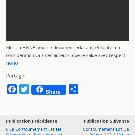
Merci à HNNE pour ce document éclairant, et toute ma
considération va à ses auteurs, que je salue avec respect.
nono
Partager :
F
T
P
Share
ac
w
ar
e
itt
ta
b
er
g
Publication Précédente
Publication Suivante
o
er
Le Contournement Est Ne
Contournement Est De
Désenclavera Pas L'Andelle !
Rouen, A28-A13 : La