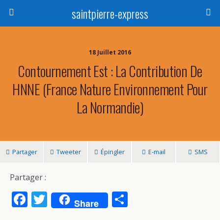
saintpierre-express
18 Juillet 2016
Contournement Est : La Contribution De
HNNE (France Nature Environnement Pour
La Normandie)
Partager
Tweeter
Épingler
E-mail
SMS
Partager :
F
T
P
Share
ac
w
ar