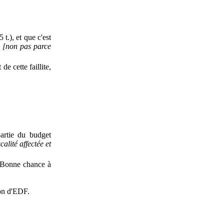
t.), et que c'est
u
[non pas parce
e cette faillite,
rtie du budget
alité affectée et
 ? Bonne chance à
ion d'EDF.