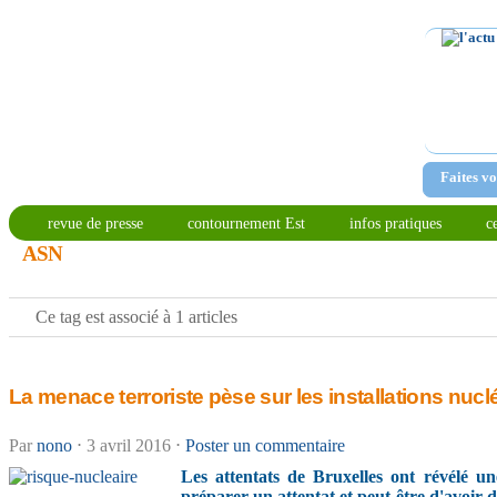
Faites vo
revue de presse
contournement Est
infos pratiques
c
ASN
Ce tag est associé à 1 articles
La menace terroriste pèse sur les installations nucl
Par
nono
⋅
3 avril 2016
⋅
Poster un commentaire
Les attentats de Bruxelles ont révélé u
préparer un attentat et peut-être d'avoir dé