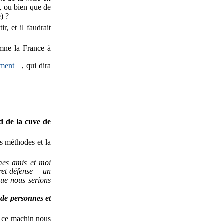
e, ou bien que de
) ?
r, et il faudrait
amne la France à
ement
, qui dira
d de la cuve de
es méthodes et la
mes amis et moi
ret défense – un
que nous serions
é de personnes et
ue ce machin nous