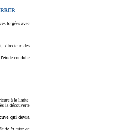
ARRER
èces forgées avec
t, directeur des
 l'étude conduite
eure à la limite,
rès la découverte
 cuve qui devra
fie de la mise en