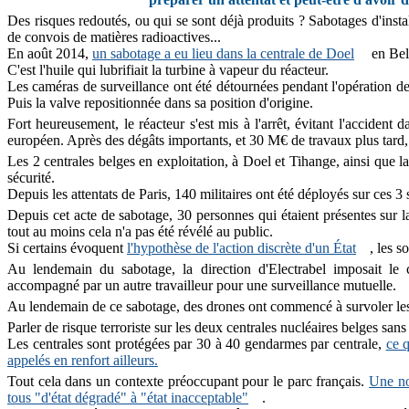
Des risques redoutés, ou qui se sont déjà produits ? Sabotages d'insta
de convois de matières radioactives...
En août 2014,
un sabotage a eu lieu dans la centrale de Doel
en Belg
C'est l'huile qui lubrifiait la turbine à vapeur du réacteur.
Les caméras de surveillance ont été détournées pendant l'opération de
Puis la valve repositionnée dans sa position d'origine.
Fort heureusement, le réacteur s'est mis à l'arrêt, évitant l'acciden
européen. Après des dégâts importants, et 30 M€ de travaux plus tard, 
Les 2 centrales belges en exploitation, à Doel et Tihange, ainsi que 
sécurité.
Depuis les attentats de Paris, 140 militaires ont été déployés sur ces 3 
Depuis cet acte de sabotage, 30 personnes qui étaient présentes sur la c
tout au moins cela n'a pas été révélé au public.
Si certains évoquent
l'hypothèse de l'action discrète d'un État
, les s
Au lendemain du sabotage, la direction d'Electrabel imposait le 
accompagné par un autre travailleur pour une surveillance mutuelle.
Au lendemain de ce sabotage, des drones ont commencé à survoler les cen
Parler de risque terroriste sur les deux centrales nucléaires belges san
Les centrales sont protégées par 30 à 40 gendarmes par centrale,
ce q
appelés en renfort ailleurs.
Tout cela dans un contexte préoccupant pour le parc français.
Une no
tous "d'état dégradé" à "état inacceptable"
.