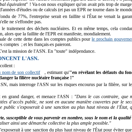
bal équivalent
" ! Va-t-on nous expliquer qu'on avait pris trop de marg
d'années d'études ou de calculs (et pas un EPR ne tourne dans le monde
u de 77%, l'entreprise serait en faillite si l'État ne venait la garanti
elle ne s'effondre pas.
our le traitement des déchets nucléaires. Et en même temps, cela cond
, alors que la faillite de l'EPR est manifeste, mondialement.
inale de cette dette dans les comptes publics pour
le prochain gouvern
les comptes ; et les français-es paieront.
C'est la mission de l'ASN. En "toute" indépendance.
ONCENT L'ASN.
 collent :
u nom de son collectif
, estimant qu'
"en révélant les défauts du fon
nger la filière nucléaire française !"
SN, mais interroge l'ASN sur les risques encourus par la filière, sur l
est en grand danger, et menace l'ASN :
"Dans le cas contraire, que 
tées d’accès public, ne sont en aucune manière couvertes par le sec
 public s’exposerait à une sanction au plus haut niveau de l’État, 
verte, susceptible de vous parvenir en nombre, sous le nom et la qualit
aliser ainsi une démarche collective la plus ample possible."
 s'exposerait à une sanction du plus haut niveau de l'État pour éviter q