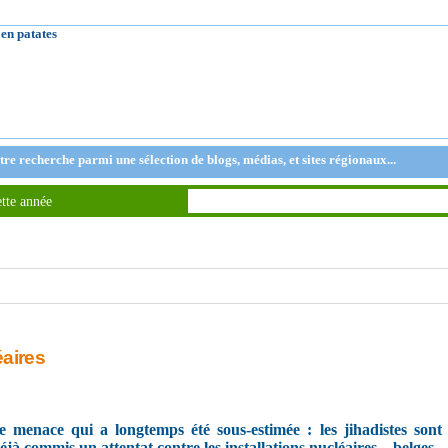
l'actu en patates
tre recherche parmi une sélection de blogs, médias, et sites régionaux...
ette année
éaires
ne menace qui a longtemps été sous-estimée : les jihadistes son
jà commis un attentat contre les installations nucléaires... belges.