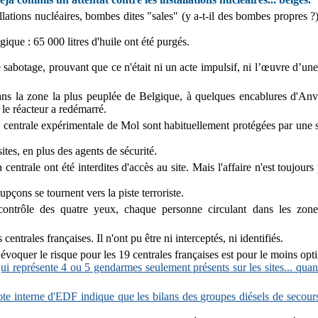
llations nucléaires, bombes dites "sales" (y a-t-il des bombes propres 
ique : 65 000 litres d'huile ont été purgés.
 sabotage, prouvant que ce n'était ni un acte impulsif, ni l’œuvre d’un
t dans la zone la plus peuplée de Belgique, à quelques encablures d'An
le réacteur a redémarré.
la centrale expérimentale de Mol sont habituellement protégées par une 
sites, en plus des agents de sécurité.
entrale ont été interdites d'accès au site. Mais l'affaire n'est toujours
oupçons se tournent vers la piste terroriste.
contrôle des quatre yeux, chaque personne circulant dans les zones
trales françaises. Il n'ont pu être ni interceptés, ni identifiés.
s évoquer le risque pour les 19 centrales françaises est pour le moins opti
ui représente 4 ou 5 gendarmes seulement présents sur les sites... quan
te interne d'EDF indique que les bilans des groupes diésels de secour