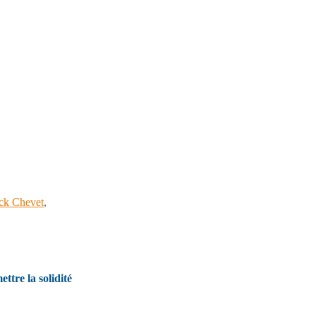
nck Chevet
,
tre la solidité