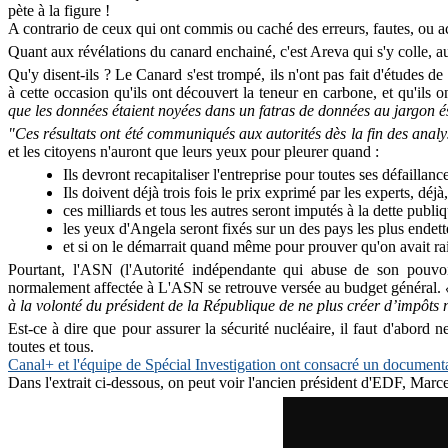
pète à la figure !
A contrario de ceux qui ont commis ou caché des erreurs, fautes, ou a
Quant aux révélations du canard enchainé, c'est Areva qui s'y colle, au
Qu'y disent-ils ? Le Canard s'est trompé, ils n'ont pas fait d'études de
à cette occasion qu'ils ont découvert la teneur en carbone, et qu'ils
que les données étaient noyées dans un fatras de données au jargon 
"Ces résultats ont été communiqués aux autorités dès la fin des analy
et les citoyens n'auront que leurs yeux pour pleurer quand :
Ils devront recapitaliser l'entreprise pour toutes ses défaill
Ils doivent déjà trois fois le prix exprimé par les experts, déjà
ces milliards et tous les autres seront imputés à la dette publ
les yeux d'Angela seront fixés sur un des pays les plus endett
et si on le démarrait quand même pour prouver qu'on avait r
Pourtant, l'ASN (l'Autorité indépendante qui abuse de son pouv
normalement affectée à L'ASN se retrouve versée au budget général.
à la volonté du président de la République de ne plus créer d’impôts
Est-ce à dire que pour assurer la sécurité nucléaire, il faut d'abord 
toutes et tous.
Canal+ et l'équipe de Spécial Investigation ont consacré un document
Dans l'extrait ci-dessous, on peut voir l'ancien président d'EDF, Marcel