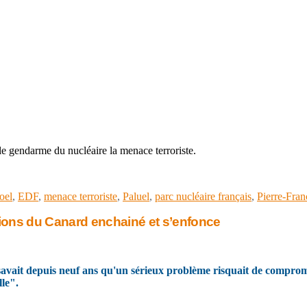
r le gendarme du nucléaire la menace terroriste.
oel
,
EDF
,
menace terroriste
,
Paluel
,
parc nucléaire français
,
Pierre-Fra
ons du Canard enchainé et s’enfonce
vait depuis neuf ans qu'un sérieux problème risquait de compromet
le".