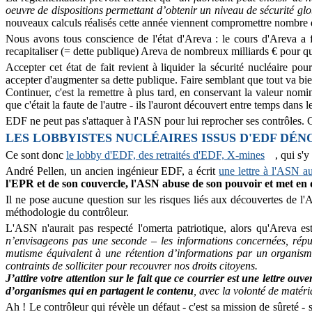
oeuvre de dispositions permettant d’obtenir un niveau de sécurité glo
nouveaux calculs réalisés cette année viennent compromettre nombre 
Nous avons tous conscience de l'état d'Areva : le cours d'Areva a fond
recapitaliser (= dette publique) Areva de nombreux milliards € pour qu'
Accepter cet état de fait revient à liquider la sécurité nucléaire p
accepter d'augmenter sa dette publique. Faire semblant que tout va bien
Continuer, c'est la remettre à plus tard, en conservant la valeur nom
que c'était la faute de l'autre - ils l'auront découvert entre temps dans 
EDF ne peut pas s'attaquer à l'ASN pour lui reprocher ses contrôles. 
LES LOBBYISTES NUCLÉAIRES ISSUS D'EDF DÉN
Ce sont donc
le lobby d'EDF, des retraités d'EDF, X-mines
, qui s'y
André Pellen, un ancien ingénieur EDF, a écrit
une lettre à l'ASN a
l'EPR et de son couvercle, l'ASN abuse de son pouvoir et met en da
Il ne pose aucune question sur les risques liés aux découvertes de l'A
méthodologie du contrôleur.
L'ASN n'aurait pas respecté l'omerta patriotique, alors qu'Areva 
n’envisageons pas une seconde – les informations concernées, répu
mutisme équivalent à une rétention d’informations par un organisme
contraints de solliciter pour recouvrer nos droits citoyens.
J’attire votre attention sur le fait que ce courrier est une lettre ou
d’organismes qui en partagent le contenu
, avec la volonté de matéri
Ah ! Le contrôleur qui révèle un défaut - c'est sa mission de sûreté -