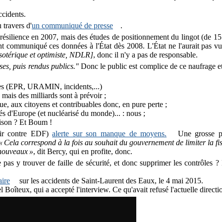
ccidents.
 travers d'
un communiqué de presse
.
 résilience en 2007, mais des études de positionnement du lingot (de 155 
 ont communiqué ces données à l'État dès 2008. L'État ne l'aurait pas v
ésotérique et optimiste, NDLR]
, donc il n'y a pas de responsable.
ses, puis rendus publics."
Donc le public est complice de ce naufrage et d
ances (EPR, URAMIN, incidents,...)
, mais des milliards sont à prévoir ;
ique, aux citoyens et contribuables donc, en pure perte ;
és d'Europe (et nucléarisé du monde)... : nous ;
aison ? Et Boum !
oir contre EDF)
alerte sur son manque de moyens.
Une grosse pa
« Cela correspond à la fois au souhait du gouvernement de limiter la fisc
 nouveaux »
, dit Bercy, qui en profite, donc.
ne pas y trouver de faille de sécurité, et donc supprimer les contrôles
aire
sur les accidents de Saint-Laurent des Eaux, le 4 mai 2015.
 Boîteux, qui a accepté l'interview. Ce qu'avait refusé l'actuelle direct