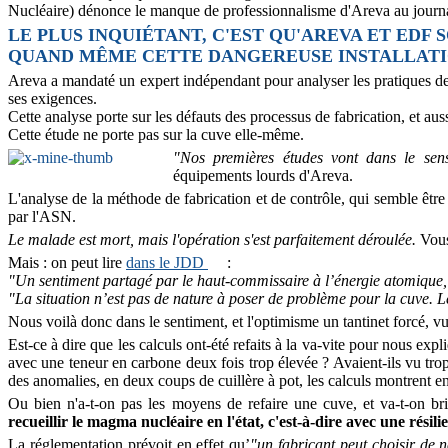
Nucléaire) dénonce le manque de professionnalisme d'Areva au journa
LE PLUS INQUIÉTANT, C'EST QU'AREVA ET EDF
QUAND MÊME CETTE DANGEREUSE INSTALLATI
Areva a mandaté un expert indépendant pour analyser les pratiques de 
ses exigences.
Cette analyse porte sur les défauts des processus de fabrication, et auss
Cette étude ne porte pas sur la cuve elle-même.
"Nos premières études vont dans le sen
équipements lourds d'Areva.
L'analyse de la méthode de fabrication et de contrôle, qui semble être 
par l'ASN.
Le malade est mort, mais l'opération s'est parfaitement déroulée.
Vous
Mais : on peut lire
dans le JDD
:
"Un sentiment partagé par le haut-commissaire à l’énergie atomique, Y
"La situation n’est pas de nature à poser de problème pour la cuve. Le
Nous voilà donc dans le sentiment, et l'optimisme un tantinet forcé, vu 
Est-ce à dire que les calculs ont-été refaits à la va-vite pour nous exp
avec une teneur en carbone deux fois trop élevée ? Avaient-ils vu trop
des anomalies, en deux coups de cuillère à pot, les calculs montrent enf
Ou bien n'a-t-on pas les moyens de refaire une cuve, et va-t-on bric
recueillir le magma nucléaire en l'état, c'est-à-dire avec une résilie
La réglementation prévoit en effet qu’
"un fabricant peut choisir de ne