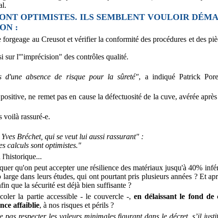
l.
 SONT OPTIMISTES. ILS SEMBLENT VOULOIR DÉM
ON :
forgeage au Creusot et vérifier la conformité des procédures et des pi
i sur l'"imprécision" des contrôles qualité.
s d'une absence de risque pour la sûreté"
, a indiqué Patrick Pore
positive, ne remet pas en cause la défectuosité de la cuve, avérée après
 voilà rassuré-e.
ves Bréchet, qui se veut lui aussi rassurant" :
s calculs sont optimistes."
l'historique...
liquer qu'on peut accepter une résilience des matériaux jusqu'à 40% inféri
 large dans leurs études, qui ont pourtant pris plusieurs années ? Et ap
in que la sécurité est déjà bien suffisante ?
oler la partie accessible - le couvercle -,
en délaissant le fond de
nce affaiblie
, à nos risques et périls ?
 pas respecter les valeurs minimales figurant dans le décret, s’il justi