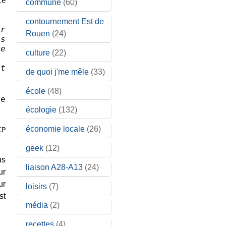
ce
commune
(60)
contournement Est de
ur
Rouen
(24)
ns
se
culture
(22)
nt
de quoi j'me mêle
(33)
école
(48)
ne
écologie
(132)
économie locale
(26)
CP
geek
(12)
us
liaison A28-A13
(24)
ur
ur
loisirs
(7)
st
média
(2)
recettes
(4)