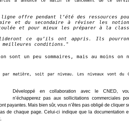
arcos a annoncé ce matin le lancement de ce servi
 ligne offre pendant l’été des ressources po
aire et du secondaire à réviser les notio
coulée et pour mieux les préparer à la clas
lideront ce qu’ils ont appris. Ils pourro
 meilleures conditions.
"
ion sont un peu sommaires, mais au moins on 
 par matière, soit par niveau. Les niveaux vont du 
Développé en collaboration avec le CNED, vo
n’échapperez pas aux sollicitations commerciales po
ont payantes. Mais bien sûr, vous n’êtes pas obligé de cliquer s
 bas de chaque page. Celui-ci indique que la documentation e
.