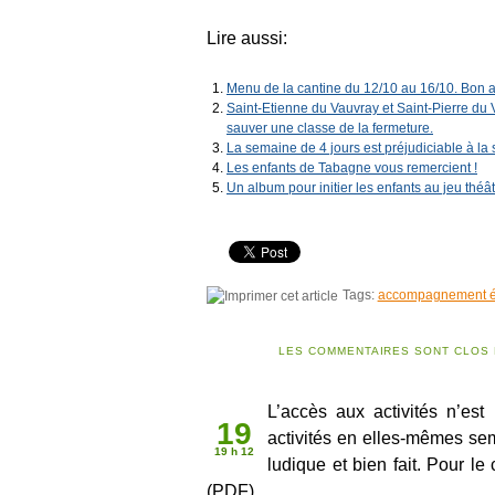
Lire aussi:
Menu de la cantine du 12/10 au 16/10. Bon ap
Saint-Etienne du Vauvray et Saint-Pierre d
sauver une classe de la fermeture.
La semaine de 4 jours est préjudiciable à la
Les enfants de Tabagne vous remercient !
Un album pour initier les enfants au jeu théât
Tags:
accompagnement é
LES COMMENTAIRES SONT CLOS 
Juin 2009
L’accès aux activités n’est 
19
activités en elles-mêmes sem
19 h 12
ludique et bien fait. Pour le
(PDF)…