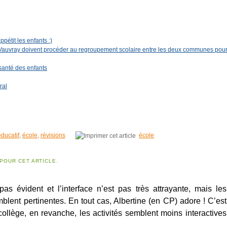
pétit les enfants :)
u Vauvray doivent procéder au regroupement scolaire entre les deux communes pou
 santé des enfants
ral
ducatif
,
école
,
révisions
école
POUR CET ARTICLE.
pas évident et l’interface n’est pas très attrayante, mais les
blent pertinentes. En tout cas, Albertine (en CP) adore ! C’est
 collège, en revanche, les activités semblent moins interactives