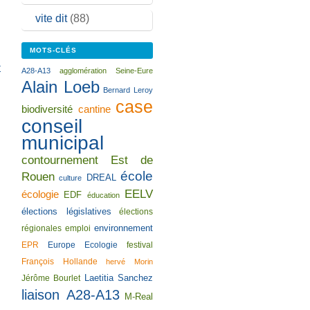
vite dit
(88)
MOTS-CLÉS
r
A28-A13
agglomération Seine-Eure
Alain Loeb
Bernard Leroy
case
biodiversité
cantine
conseil
municipal
contournement Est de
école
Rouen
DREAL
culture
EELV
écologie
EDF
éducation
élections législatives
élections
environnement
régionales
emploi
EPR
Europe Ecologie
festival
François Hollande
hervé Morin
Laetitia Sanchez
Jérôme Bourlet
liaison A28-A13
M-Real