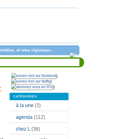
médias, et sites régionaux...
E
CATÉGORIES
à la une
(3)
agenda
(112)
chez L
(36)