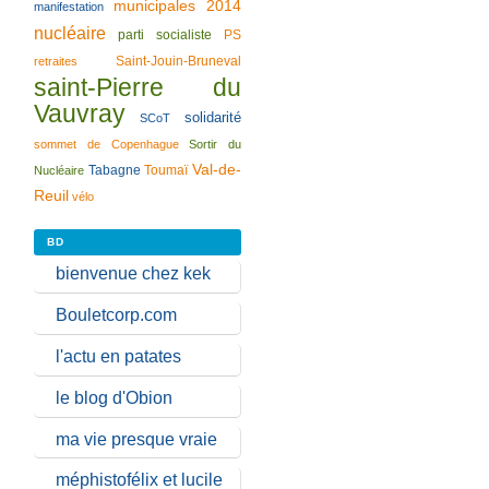
municipales 2014
manifestation
nucléaire
parti socialiste
PS
Saint-Jouin-Bruneval
retraites
saint-Pierre du
Vauvray
solidarité
SCoT
sommet de Copenhague
Sortir du
Val-de-
Tabagne
Toumaï
Nucléaire
Reuil
vélo
BD
bienvenue chez kek
Bouletcorp.com
l'actu en patates
le blog d'Obion
ma vie presque vraie
méphistofélix et lucile