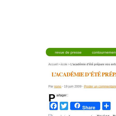
revue de presse
contournement
Accueil
>
école
>
L’académie d’été prépare vos enfa
L’ACADÉMIE D’ÉTÉ PRÉ
Par
nono
⋅
19 juin 2009
⋅
Poster un commentair
P
artager :
Facebook
Twitter
P
Share