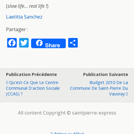
(
slow life… real life !
)
Laetitia Sanchez
Partager :
F
T
P
Share
ac
w
ar
e
itt
ta
b
er
g
Publication Précédente
Publication Suivante
o
er
Qu'est-Ce Que Le Centre
Budget 2010 De La
o
Communal D'action Sociale
Commune De Saint-Pierre Du
(CCAS) ?
Vauvray
k
All content Copyright © saintpierre-express
Retour au début