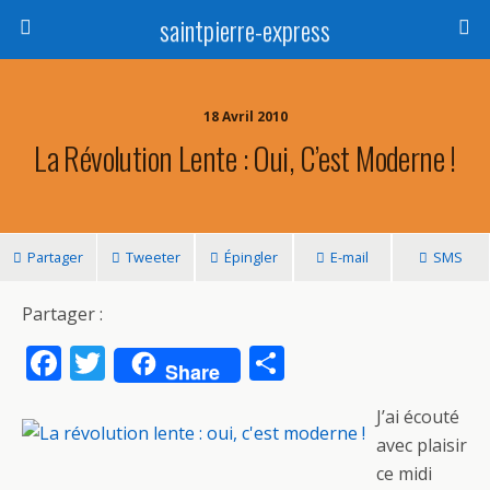
saintpierre-express
18 Avril 2010
La Révolution Lente : Oui, C’est Moderne !
Partager
Tweeter
Épingler
E-mail
SMS
Partager :
F
T
P
Share
ac
w
ar
J’ai écouté
e
itt
ta
avec plaisir
b
er
g
ce midi