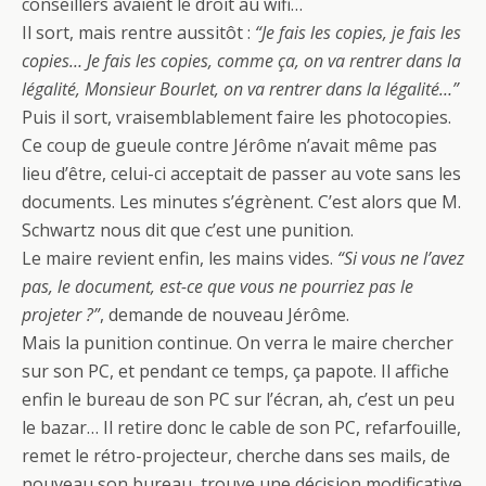
conseillers avaient le droit au wifi…
Il sort, mais rentre aussitôt :
“Je fais les copies, je fais les
copies… Je fais les copies, comme ça, on va rentrer dans la
légalité, Monsieur Bourlet, on va rentrer dans la légalité…”
Puis il sort, vraisemblablement faire les photocopies.
Ce coup de gueule contre Jérôme n’avait même pas
lieu d’être, celui-ci acceptait de passer au vote sans les
documents. Les minutes s’égrènent. C’est alors que M.
Schwartz nous dit que c’est une punition.
Le maire revient enfin, les mains vides.
“Si vous ne l’avez
pas, le document, est-ce que vous ne pourriez pas le
projeter ?”
, demande de nouveau Jérôme.
Mais la punition continue. On verra le maire chercher
sur son PC, et pendant ce temps, ça papote. Il affiche
enfin le bureau de son PC sur l’écran, ah, c’est un peu
le bazar… Il retire donc le cable de son PC, refarfouille,
remet le rétro-projecteur, cherche dans ses mails, de
nouveau son bureau, trouve une décision modificative