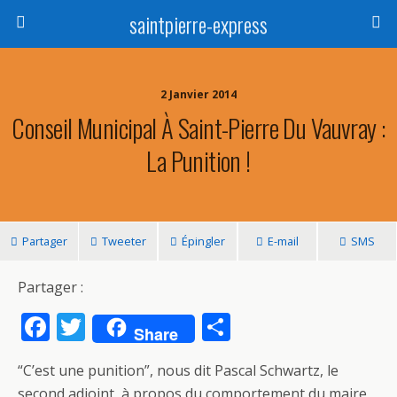
saintpierre-express
2 Janvier 2014
Conseil Municipal À Saint-Pierre Du Vauvray :
La Punition !
Partager
Tweeter
Épingler
E-mail
SMS
Partager :
F
T
P
Share
ac
w
ar
“C’est une punition”
, nous dit Pascal Schwartz, le
e
itt
ta
second adjoint, à propos du comportement du maire