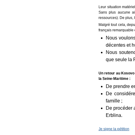
Leur situation matérie
Sans plus aucune aid
ressources). De plus, 
Malgré tout cela, depu
français remarquable e
Nous voulons 
décentes et 
Nous soutenon
que seule la F
Un retour au Kosovo 
la Seine-Maritime :
De prendre en 
De considére
famille ;
De procéder 
Erblina.
Je signe la pétition