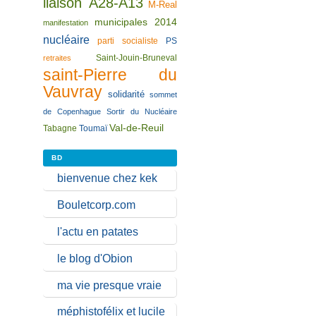
liaison A28-A13
M-Real
municipales 2014
manifestation
nucléaire
parti socialiste
PS
Saint-Jouin-Bruneval
retraites
saint-Pierre du
Vauvray
solidarité
sommet
de Copenhague
Sortir du Nucléaire
Val-de-Reuil
Tabagne
Toumaï
BD
bienvenue chez kek
Bouletcorp.com
l'actu en patates
le blog d'Obion
ma vie presque vraie
méphistofélix et lucile