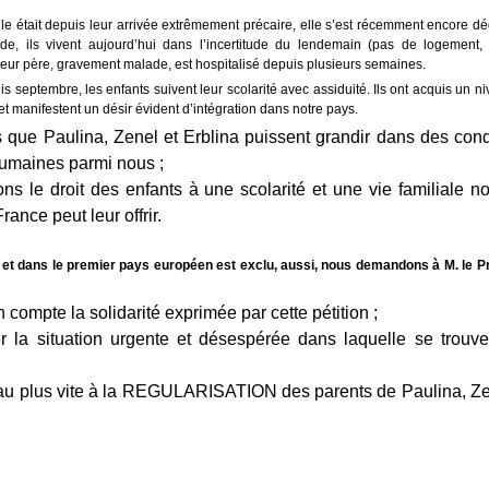
lle était depuis leur arrivée extrêmement précaire, elle s’est récemment encore d
e, ils vivent aujourd’hui dans l’incertitude du lendemain (pas de logement,
leur père, gravement malade, est hospitalisé depuis plusieurs semaines.
is septembre, les enfants suivent leur scolarité avec assiduité. Ils ont acquis un n
t manifestent un désir évident d’intégration dans notre pays.
que Paulina, Zenel et Erblina puissent grandir dans des cond
humaines parmi nous ;
s le droit des enfants à une scolarité et une vie familiale n
rance peut leur offrir.
et dans le premier pays européen est exclu, aussi, nous demandons à M. le Pr
compte la solidarité exprimée par cette pétition ;
r la situation urgente et désespérée dans laquelle se trouve
au plus vite à la REGULARISATION des parents de Paulina, Ze