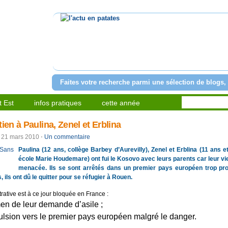
l'actu en patates
Faites votre recherche parmi une sélection de blogs, 
 Est
infos pratiques
cette année
tien à Paulina, Zenel et Erblina
21 mars 2010
⋅
Un commentaire
Paulina (12 ans, collège Barbey d’Aurevilly), Zenel et Erblina (11 ans e
école Marie Houdemare) ont fui le Kosovo avec leurs parents car leur vie
menacée. Ils se sont arrêtés dans un premier pays européen trop pr
 ils ont dû le quitter pour se réfugier à Rouen.
trative est à ce jour bloquée en France :
en de leur demande d’asile ;
lsion vers le premier pays européen malgré le danger.