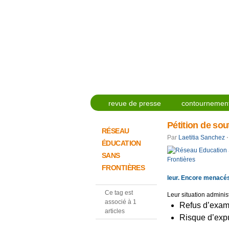
revue de presse
contournement
Pétition de sou
RÉSEAU
Par
Laetitia Sanchez
⋅
ÉDUCATION
SANS
FRONTIÈRES
leur. Encore menacés,
Ce tag est
Leur situation adminis
associé à 1
Refus d’exam
articles
Risque d’expu