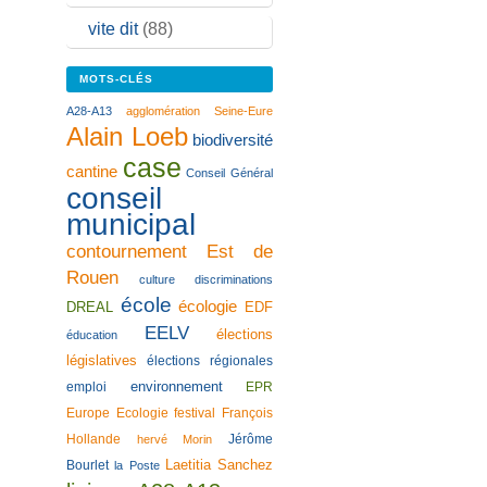
vite dit
(88)
MOTS-CLÉS
A28-A13
agglomération Seine-Eure
Alain Loeb
biodiversité
case
cantine
Conseil Général
conseil
municipal
contournement Est de
Rouen
culture
discriminations
école
écologie
DREAL
EDF
EELV
élections
éducation
législatives
élections régionales
environnement
emploi
EPR
Europe Ecologie
festival
François
Hollande
Jérôme
hervé Morin
Laetitia Sanchez
Bourlet
la Poste