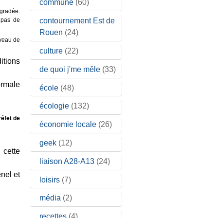
commune
(60)
égradée.
contournement Est de
 pas de
Rouen
(24)
iveau de
culture
(22)
itions
de quoi j'me mêle
(33)
ormale
école
(48)
écologie
(132)
éfet de
économie locale
(26)
geek
(12)
 cette
liaison A28-A13
(24)
nel et
loisirs
(7)
média
(2)
recettes
(4)