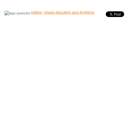
pétition
,
réseau éducation sans frontières