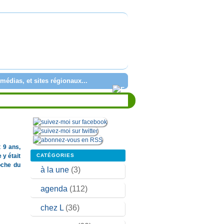
médias, et sites régionaux...
t 9 ans,
CATÉGORIES
 y était
oche du
à la une
(3)
agenda
(112)
chez L
(36)