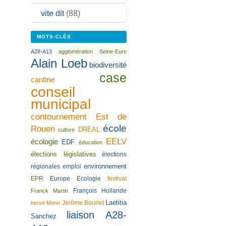
vite dit
(88)
MOTS-CLÉS
A28-A13
agglomération Seine-Eure
Alain Loeb
biodiversité
case
cantine
conseil
municipal
contournement Est de
école
Rouen
DREAL
culture
EELV
écologie
EDF
éducation
élections législatives
élections
environnement
régionales
emploi
EPR
Europe Ecologie
festival
François Hollande
Franck Martin
Laetitia
Jérôme Bourlet
hervé Morin
liaison A28-
Sanchez