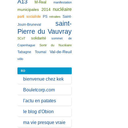
A13
M-Real
manifestation
nucléaire
municipales 2014
parti socialiste
PS
Saint-
retraites
saint-
Jouin-Bruneval
Pierre du Vauvray
solidarité
SCoT
sommet de
Copenhague
Sortir du Nucléaire
Val-de-Reuil
Tabagne
Toumaï
vélo
BD
bienvenue chez kek
Bouletcorp.com
l'actu en patates
le blog d'Obion
ma vie presque vraie