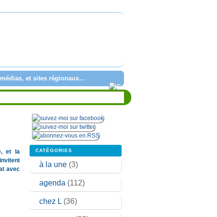
médias, et sites régionaux...
CATÉGORIES
, et la
invitent
à la une
(3)
iat avec
agenda
(112)
chez L
(36)