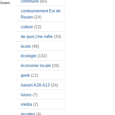
commune
(60)
 Goujon,
contournement Est de
Rouen
(24)
culture
(22)
de quoi j'me mêle
(33)
école
(48)
écologie
(132)
économie locale
(26)
geek
(12)
liaison A28-A13
(24)
loisirs
(7)
média
(2)
recettes
(4)