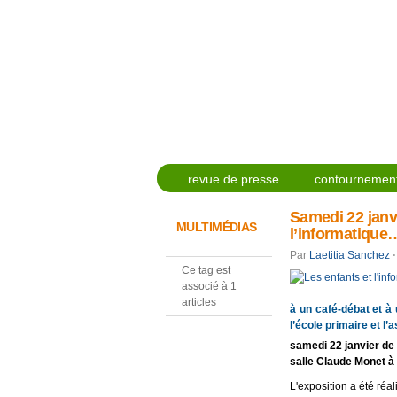
revue de presse
contournement
Samedi 22 janvi
MULTIMÉDIAS
l’informatique…
Par
Laetitia Sanchez
⋅
Ce tag est
associé à 1
articles
à un café-débat et à 
l’école primaire et l
samedi 22 janvier de
salle Claude Monet à
L'exposition a été ré