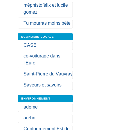
méphistofélix et lucile
gomez
Tu mourras moins bête
ÉCONOMIE LOCALE
CASE
co-voiturage dans
l'Eure
Saint-Pierre du Vauvray
Saveurs et savoirs
ENVIRONNEMENT
ademe
arehn
Contournement Est de