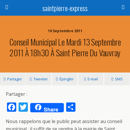
saintpierre-express
10 Septembre 2011
Conseil Municipal Le Mardi 13 Septembre
2011 À 18h30 À Saint Pierre Du Vauvray
Partager
Tweeter
Épingler
E-mail
SMS
Partager :
F
T
P
Share
ac
w
ar
Nous rappelons que le public peut assister au conseil
e
itt
ta
municipal : il suffit de se rendre à la mairie de Saint