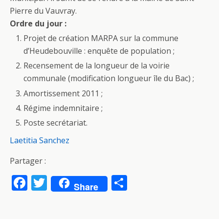
b
er
g
Pierre du Vauvray.
o
er
Ordre du jour :
o
Projet de création MARPA sur la commune
k
d’Heudebouville : enquête de population ;
Recensement de la longueur de la voirie
communale (modification longueur île du Bac) ;
Amortissement 2011 ;
Régime indemnitaire ;
Poste secrétariat.
Laetitia Sanchez
Partager :
F
T
P
Share
ac
w
ar
e
itt
ta