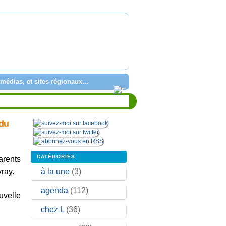
médias, et sites régionaux...
 du
CATÉGORIES
ents
à la une
(3)
vray.
agenda
(112)
uvelle
chez L
(36)