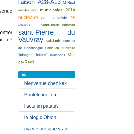
liaison A28-A13
M-Real
municipales 2014
manifestation
nvenue
nucléaire
parti socialiste
PS
Saint-Jouin-Bruneval
retraites
saint-Pierre du
ontrer
Vauvray
ui de
solidarité
sommet
de Copenhague
Sortir du Nucléaire
Val-
Tabagne
Toumaï
transports
de-Reuil
BD
bienvenue chez kek
Bouletcorp.com
l'actu en patates
le blog d'Obion
ma vie presque vraie