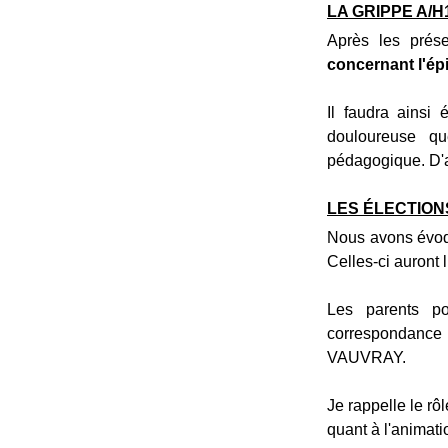
LA GRIPPE A/H
Après les prése
concernant l'ép
Il faudra ainsi 
douloureuse qu
pédagogique. D'au
LES ÉLECTION
Nous avons évoq
Celles-ci auront 
Les parents po
correspondanc
VAUVRAY.
Je rappelle le rô
quant à l'animatio