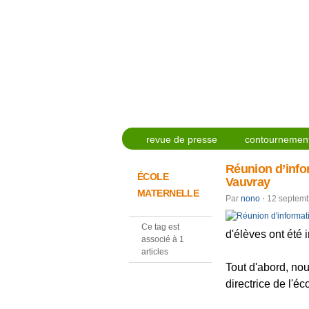
revue de presse
contournement
Réunion d’infor
ÉCOLE
Vauvray
MATERNELLE
Par
nono
⋅
12 septem
Ce tag est
d'élèves ont été 
associé à 1
articles
Tout d'abord, no
directrice de l'é