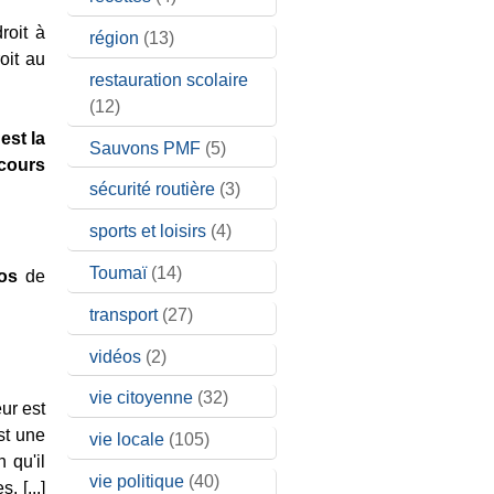
roit à
région
(13)
oit au
restauration scolaire
(12)
est la
Sauvons PMF
(5)
rcours
sécurité routière
(3)
sports et loisirs
(4)
Toumaï
(14)
os
de
transport
(27)
vidéos
(2)
vie citoyenne
(32)
eur est
st une
vie locale
(105)
n qu'il
vie politique
(40)
 [...]