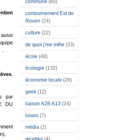
commune
(60)
ntion
contournement Est de
Rouen
(24)
culture
(22)
 aussi
quipe
de quoi j'me mêle
(33)
.
école
(48)
écologie
(132)
lèves
.
économie locale
(26)
geek
(12)
s par
liaison A28-A13
(24)
RE DU
loisirs
(7)
amment
média
(2)
n).
recettes
(4)