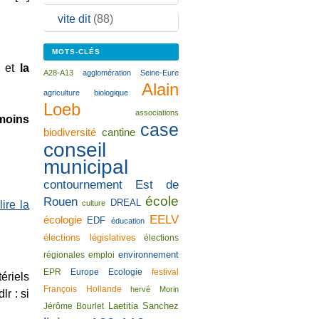
vite dit
(88)
MOTS-CLÉS
et
la
A28-A13
agglomération Seine-Eure
Alain
agriculture biologique
Loeb
associations
 moins
case
biodiversité
cantine
conseil
municipal
contournement Est de
école
Rouen
DREAL
culture
lire la
EELV
écologie
EDF
éducation
élections législatives
élections
environnement
régionales
emploi
EPR
Europe Ecologie
festival
ériels
François Hollande
hervé Morin
r : si
Laetitia Sanchez
Jérôme Bourlet