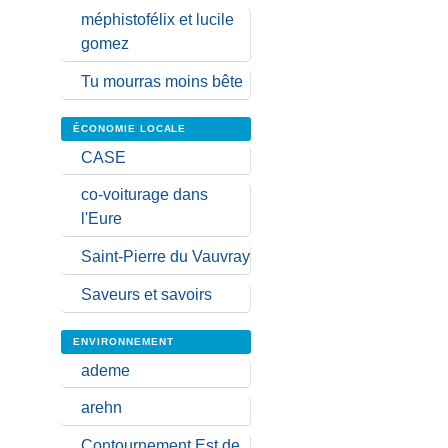
méphistofélix et lucile
gomez
Tu mourras moins bête
ÉCONOMIE LOCALE
CASE
co-voiturage dans
l'Eure
Saint-Pierre du Vauvray
Saveurs et savoirs
ENVIRONNEMENT
ademe
arehn
Contournement Est de