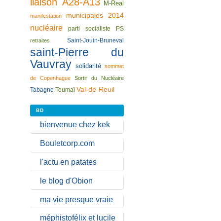
liaison A28-A13
M-Real
municipales 2014
manifestation
nucléaire
parti socialiste
PS
Saint-Jouin-Bruneval
retraites
saint-Pierre du
Vauvray
solidarité
sommet
de Copenhague
Sortir du Nucléaire
Val-de-Reuil
Tabagne
Toumaï
BD
bienvenue chez kek
Bouletcorp.com
l'actu en patates
le blog d'Obion
ma vie presque vraie
méphistofélix et lucile