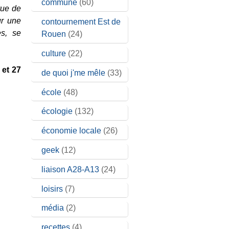
commune
(60)
vue de
ur une
contournement Est de
es, se
Rouen
(24)
culture
(22)
 et 27
de quoi j'me mêle
(33)
école
(48)
écologie
(132)
économie locale
(26)
geek
(12)
liaison A28-A13
(24)
loisirs
(7)
média
(2)
recettes
(4)