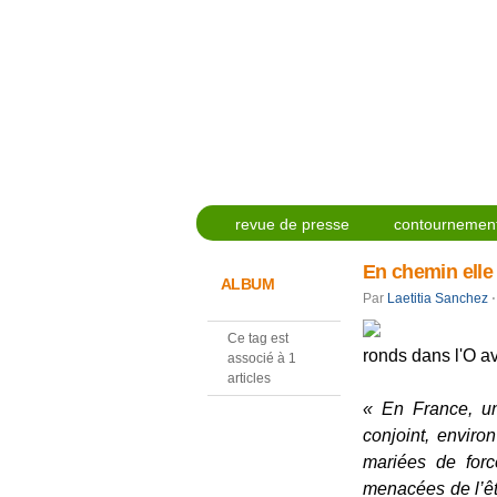
revue de presse
contournement
En chemin elle 
ALBUM
Par
Laetitia Sanchez
⋅
Ce tag est
ronds dans l'O av
associé à 1
articles
« En France, u
conjoint, envir
mariées de forc
menacées de l’ê