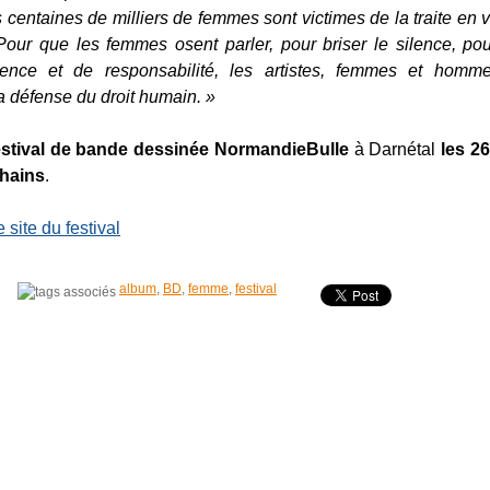
 centaines de milliers de femmes sont victimes de la traite en 
.. Pour que les femmes osent parler, pour briser le silence, po
ence et de responsabilité, les artistes, femmes et homm
a défense du droit humain. »
estival de bande dessinée NormandieBulle
à Darnétal
les 26
hains
.
e site du festival
album
,
BD
,
femme
,
festival