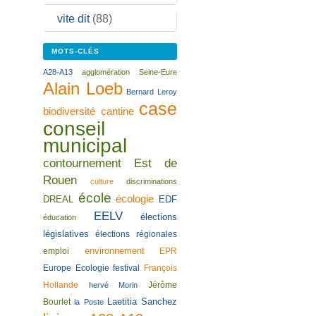
vite dit
(88)
MOTS-CLÉS
A28-A13
agglomération Seine-Eure
Alain Loeb
Bernard Leroy
case
biodiversité
cantine
conseil
municipal
contournement Est de
Rouen
culture
discriminations
école
écologie
DREAL
EDF
EELV
élections
éducation
législatives
élections régionales
environnement
emploi
EPR
Europe Ecologie
festival
François
Hollande
Jérôme
hervé Morin
Laetitia Sanchez
Bourlet
la Poste