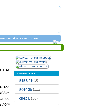
médias, et sites régionaux...
ns Des
CATÉGORIES
à la une
(3)
de son
agenda
(112)
d’être
chez L
(36)
ées ou
au nom