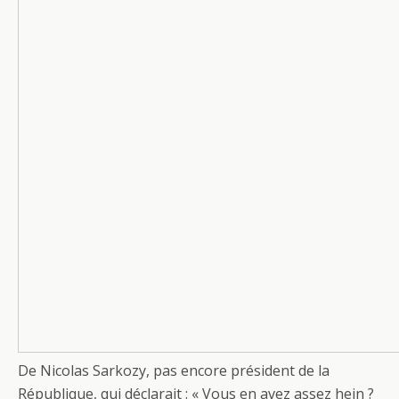
e
itt
ta
b
er
g
o
er
o
k
De Nicolas Sarkozy, pas encore président de la
République, qui déclarait : « Vous en avez assez hein ?