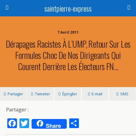
saintpierre-express
7 Avril 2011
Dérapages Racistes À L’UMP, Retour Sur Les
Formules Choc De Nos Dirigeants Qui
Courent Derrière Les Électeurs FN…
Partager
Tweeter
Épingler
E-mail
SMS
Partager :
F
T
P
Share
ac
w
ar