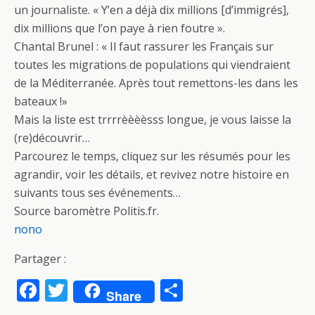
un journaliste. « Y’en a déjà dix millions [d’immigrés],
dix millions que l’on paye à rien foutre ».
Chantal Brunel : « Il faut rassurer les Français sur
toutes les migrations de populations qui viendraient
de la Méditerranée. Après tout remettons-les dans les
bateaux !»
Mais la liste est trrrrèèèèsss longue, je vous laisse la
(re)découvrir…
Parcourez le temps, cliquez sur les résumés pour les
agrandir, voir les détails, et revivez notre histoire en
suivants tous ses événements…
Source baromètre Politis.fr.
nono
Partager :
F
T
P
Share
ac
w
ar