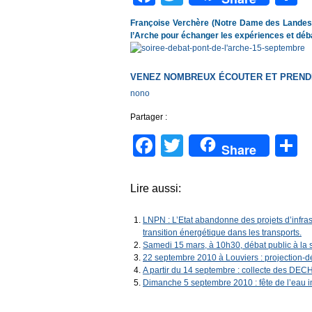
Françoise Verchère (Notre Dame des Landes)
l’Arche pour échanger les expériences et déba
VENEZ NOMBREUX ÉCOUTER ET PREND
nono
Partager :
Facebook
Twitter
P
Share
Lire aussi:
LNPN : L’Etat abandonne des projets d’infrastr
transition énergétique dans les transports.
Samedi 15 mars, à 10h30, débat public à la sa
22 septembre 2010 à Louviers : projection-
A partir du 14 septembre : collecte des D
Dimanche 5 septembre 2010 : fête de l’eau 