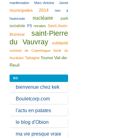
manifestation
Marc-Antoine Jamet
municipales 2014
non à
nucléaire
parti
l'autoroute
socialiste
PS
Saint-Jouin-
retraites
saint-Pierre
Bruneval
du Vauvray
solidarité
sommet de Copenhague
Sortir du
Val-de-
Tabagne
Toumaï
Nucléaire
Reuil
BD
bienvenue chez kek
Bouletcorp.com
l'actu en patates
le blog d'Obion
ma vie presque vraie