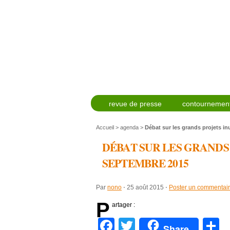
revue de presse
contournement
Accueil
>
agenda
>
Débat sur les grands projets in
DÉBAT SUR LES GRANDS 
SEPTEMBRE 2015
Par
nono
⋅
25 août 2015
⋅
Poster un commentai
P
artager :
Facebook
Twitter
P
Share