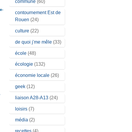
commune
(60)
e-
contournement Est de
Rouen
(24)
culture
(22)
de quoi j'me mêle
(33)
école
(48)
écologie
(132)
économie locale
(26)
geek
(12)
a
liaison A28-A13
(24)
loisirs
(7)
média
(2)
recettes
(4)