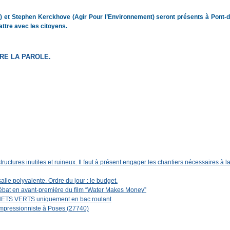
 et Stephen Kerckhove (Agir Pour l’Environnement) seront présents à Pont-d
ttre avec les citoyens.
RE LA PAROLE.
artager
uctures inutiles et ruineux. Il faut à présent engager les chantiers nécessaires à l
lle polyvalente. Ordre du jour : le budget.
débat en avant-première du film “Water Makes Money”
ECHETS VERTS uniquement en bac roulant
impressionniste à Poses (27740)