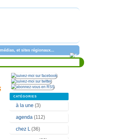
médias, et sites régionaux...
5
CATÉGORIES
à la une
(3)
agenda
(112)
chez L
(36)