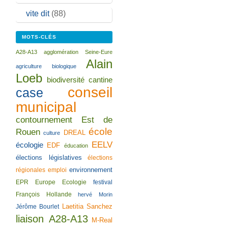
vite dit
(88)
MOTS-CLÉS
A28-A13
agglomération Seine-Eure
Alain
agriculture biologique
Loeb
biodiversité
cantine
conseil
case
municipal
contournement Est de
école
Rouen
DREAL
culture
EELV
écologie
EDF
éducation
élections législatives
élections
environnement
régionales
emploi
EPR
Europe Ecologie
festival
François Hollande
hervé Morin
Laetitia Sanchez
Jérôme Bourlet
liaison A28-A13
M-Real