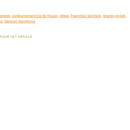
nnement
,
contournement Est de Rouen
,
débat
,
Françoise Verchère
,
grands projets
es
,
Stephen Kerckhove
POUR CET ARTICLE.