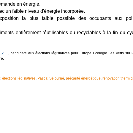
demande en énergie,
ec un faible niveau d'énergie incorporée,
position la plus faible possible des occupants aux poll
ments entièrement réutilisables ou recyclables à la fin du cy
HEZ
, candidate aux élections législatives pour Europe Ecologie Les Verts sur
re.
V
,
élections législatives
,
Pascal Séjourné
,
précarité énergétique
,
rénovation thermi