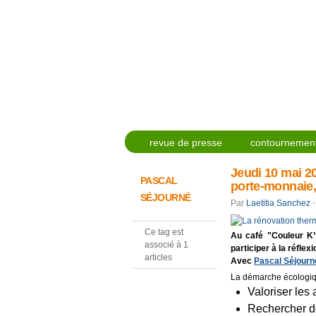
revue de presse
contournement
Jeudi 10 mai 20
PASCAL
porte-monnaie, 
SÉJOURNÉ
Par
Laetitia Sanchez
⋅
Ce tag est
Au café "Couleur K’
associé à 1
participer à la réflex
articles
Avec
Pascal Séjourn
La démarche écologique
Valoriser les 
Rechercher d