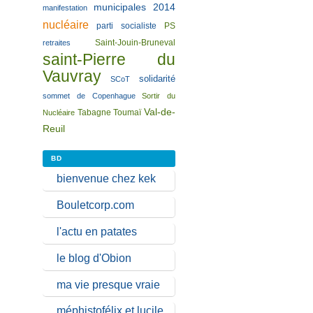
municipales 2014
manifestation
nucléaire
parti socialiste
PS
Saint-Jouin-Bruneval
retraites
saint-Pierre du
Vauvray
solidarité
SCoT
sommet de Copenhague
Sortir du
Val-de-
Tabagne
Toumaï
Nucléaire
Reuil
BD
bienvenue chez kek
Bouletcorp.com
l'actu en patates
le blog d'Obion
ma vie presque vraie
méphistofélix et lucile