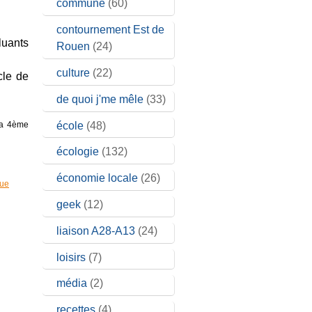
commune
(60)
contournement Est de
uants
Rouen
(24)
culture
(22)
cle de
de quoi j'me mêle
(33)
école
(48)
 la 4ème
écologie
(132)
économie locale
(26)
que
geek
(12)
liaison A28-A13
(24)
loisirs
(7)
média
(2)
recettes
(4)