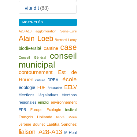
vite dit
(88)
MOTS-CLÉS
A28-A13
agglomération Seine-Eure
Alain Loeb
Bernard Leroy
case
biodiversité
cantine
conseil
Conseil Général
municipal
contournement Est de
école
Rouen
DREAL
culture
EELV
écologie
EDF
éducation
élections législatives
élections
environnement
régionales
emploi
EPR
Europe Ecologie
festival
François Hollande
hervé Morin
Laetitia Sanchez
Jérôme Bourlet
liaison A28-A13
M-Real