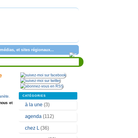
médias, et sites régionaux...
e
CATÉGORIES
nous et
à la une
(3)
agenda
(112)
chez L
(36)