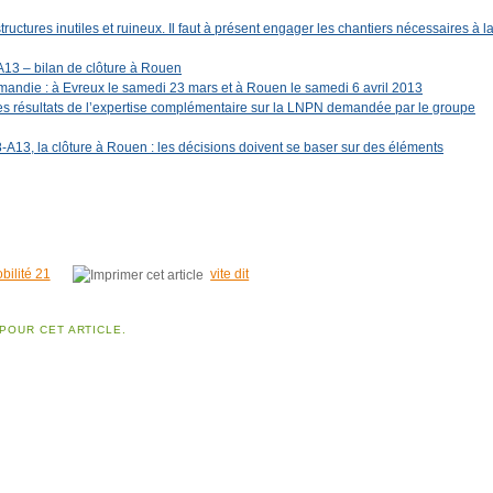
uctures inutiles et ruineux. Il faut à présent engager les chantiers nécessaires à l
13 – bilan de clôture à Rouen
andie : à Evreux le samedi 23 mars et à Rouen le samedi 6 avril 2013
es résultats de l’expertise complémentaire sur la LNPN demandée par le groupe
A13, la clôture à Rouen : les décisions doivent se baser sur des éléments
bilité 21
vite dit
POUR CET ARTICLE.