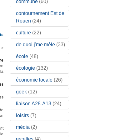
commune
(60)
contournement Est de
Rouen
(24)
culture
(22)
ts
de quoi j'me mêle
(33)
 »
école
(48)
me
on
écologie
(132)
la
économie locale
(26)
des
geek
(12)
les
liaison A28-A13
(24)
 de
loisirs
(7)
on
média
(2)
nt
 le
recettes
(4)