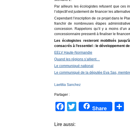
Par ailleurs les écologistes refusent que ces i
l’objectif est justement de financer les alternative
Cependant l’inscription de ce projet dans le Pla
franchir de nombreuses étapes administrative
concession. Rappelons qu’il y a moins d’un 
concessionnaire pressenti à finaliser le finance
Les écologistes resteront mobilisés jusqu’
consacrés à l’essentiel : le développement des
EELV Haute-Normandie
Quand les régions s’allient…
Le communiqué national
Le communiqué de la députée Eva Sas, membre 
Laetitia Sanchez
Partager :
Facebook
Twitter
P
Share
Lire aussi: