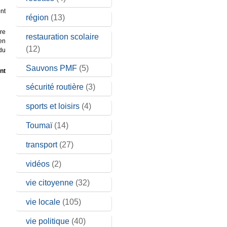
nt
région
(13)
ore
restauration scolaire
en
(12)
du
Sauvons PMF
(5)
nt
sécurité routière
(3)
sports et loisirs
(4)
Toumaï
(14)
transport
(27)
vidéos
(2)
vie citoyenne
(32)
vie locale
(105)
vie politique
(40)