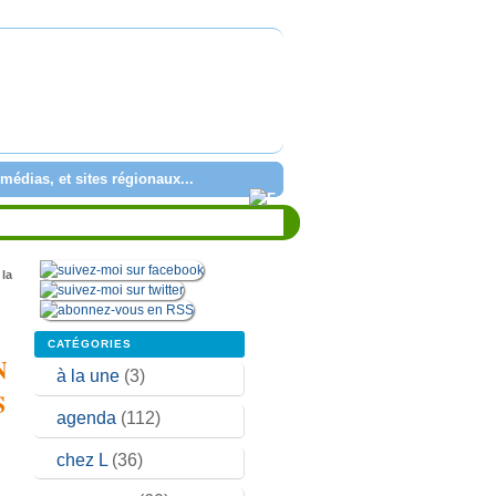
médias, et sites régionaux...
la
CATÉGORIES
N
à la une
(3)
S
agenda
(112)
chez L
(36)