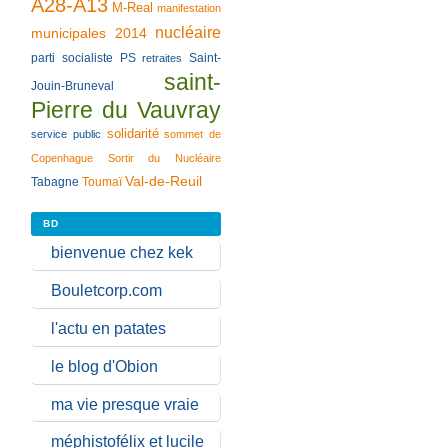
A28-A13
M-Real
manifestation
nucléaire
municipales 2014
parti socialiste
PS
Saint-
retraites
saint-
Jouin-Bruneval
Pierre du Vauvray
solidarité
service public
sommet de
Copenhague
Sortir du Nucléaire
Val-de-Reuil
Tabagne
Toumaï
BD
bienvenue chez kek
Bouletcorp.com
l'actu en patates
le blog d'Obion
ma vie presque vraie
méphistofélix et lucile