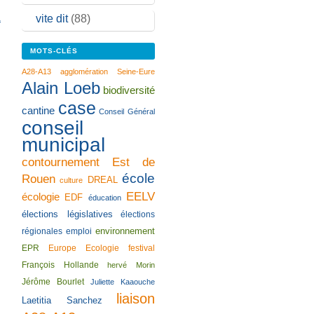
vite dit
(88)
a
MOTS-CLÉS
A28-A13
agglomération Seine-Eure
Alain Loeb
biodiversité
case
cantine
Conseil Général
conseil
municipal
contournement Est de
école
Rouen
DREAL
culture
EELV
écologie
EDF
éducation
élections législatives
élections
environnement
régionales
emploi
EPR
Europe Ecologie
festival
François Hollande
hervé Morin
Jérôme Bourlet
Juliette Kaaouche
liaison
Laetitia Sanchez