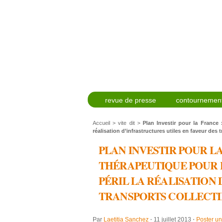
revue de presse
contournement
Accueil
>
vite dit
>
Plan Investir pour la France
réalisation d’infrastructures utiles en faveur des t
PLAN INVESTIR POUR L
THÉRAPEUTIQUE POUR 
PÉRIL LA RÉALISATION
TRANSPORTS COLLECTI
Par
Laetitia Sanchez
⋅
11 juillet 2013
⋅
Poster u