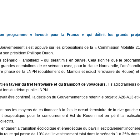
artager
on programme « Investir pour la France » qui définit les grands proje
e Gouvernement s’est appuyé sur les propositions de la « Commission Mobilité 21
ar son président Philippe Duron.
e scénario « ambitieux » qui serait mis en œuvre. Cela signifie que le program
grandes orientations de ce scénario avec, pour la Haute-Normandie, l’améliorati
ière phase de la LNPN (doublement du Mantois et nœud ferroviaire de Rouen) et 
nti en faveur du fret ferroviaire et du transport de voyageurs.
Il s’agit d’ailleurs 
LV lors du débat public LNPN.
evait être confirmé, la décision du Gouvernement de retenir le projet d’A28-A13 et 
ont pas les moyens de co-financer à la fois le nœud ferroviaire de la rive gauche
thérapeutique pour le contournement Est de Rouen met en péril la réalisati
llectifs.
ngager la transition écologique et énergétique du pays il est totalement incohére
de la route qui passe de 10% de l’investissement total dans le scénario 1 à 25% dans