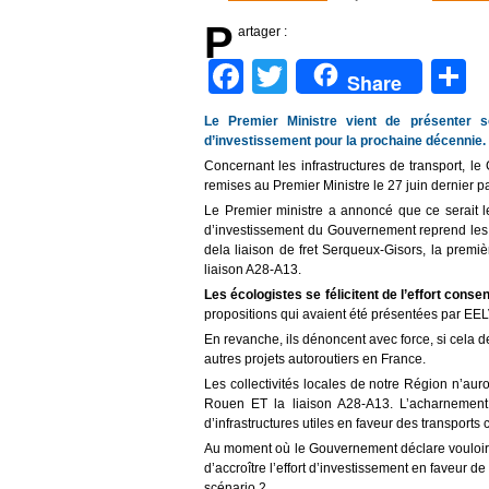
P
artager :
Facebook
Twitter
P
Share
Le Premier Ministre vient de présenter s
d’investissement pour la prochaine décennie.
Concernant les infrastructures de transport, l
remises au Premier Ministre le 27 juin dernier p
Le Premier ministre a annoncé que ce serait l
d’investissement du Gouvernement reprend les 
dela liaison de fret Serqueux-Gisors, la prem
liaison A28-A13.
Les écologistes se félicitent de l’effort conse
propositions qui avaient été présentées par EE
En revanche, ils dénoncent avec force, si cela d
autres projets autoroutiers en France.
Les collectivités locales de notre Région n’aur
Rouen ET la liaison A28-A13. L’acharnement 
d’infrastructures utiles en faveur des transports co
Au moment où le Gouvernement déclare vouloir e
d’accroître l’effort d’investissement en faveur 
scénario 2.